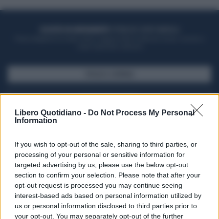
ACQUISTA UN ABBONAMENTO
OTTIENI DEI SUPER VANTAGGI
Potrai sfogliare la rivista online, leggere tutte le edizioni locali, ricevere a
casa il giornale cartaceo
SFOGLIA IL GIORNALE
ACQUISTA ABBONAMENTO
Libero Quotidiano -
Do Not Process My Personal
Information
If you wish to opt-out of the sale, sharing to third parties, or
processing of your personal or sensitive information for
targeted advertising by us, please use the below opt-out
section to confirm your selection. Please note that after your
opt-out request is processed you may continue seeing
interest-based ads based on personal information utilized by
us or personal information disclosed to third parties prior to
your opt-out. You may separately opt-out of the further