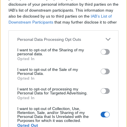
Seguici su Google Discover
disclosure of your personal information by third parties on the
IAB’s list of downstream participants. This information may
Segui Libero Quotidiano su Google Discover
also be disclosed by us to third parties on the
IAB’s List of
Scegli Libero Quotidiano come fonte preferita
Downstream Participants
that may further disclose it to other
third parties.
SEZIONI
Personal Data Processing Opt Outs
I want to opt-out of the Sharing of my
SPETTACOLI
personal data.
Opted In
SCIENZA E TECH
I want to opt-out of the Sale of my
Personal Data.
Opted In
ALTRO
I want to opt-out of processing my
Personal Data for Targeted Advertising.
Opted In
I want to opt-out of Collection, Use,
Retention, Sale, and/or Sharing of my
Personal Data that Is Unrelated with the
Purposes for which it was collected.
Libero Shopping
Contatti
Pubblicità
Cookie policy
Privacy policy
Opted Out