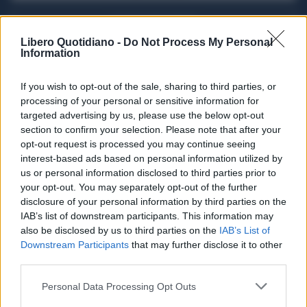
ACQUISTA ABBONAMENTO
Libero Quotidiano -
Do Not Process My Personal
Information
If you wish to opt-out of the sale, sharing to third parties, or
processing of your personal or sensitive information for
targeted advertising by us, please use the below opt-out
section to confirm your selection. Please note that after your
opt-out request is processed you may continue seeing
interest-based ads based on personal information utilized by
us or personal information disclosed to third parties prior to
your opt-out. You may separately opt-out of the further
Seguici su Google Discover
disclosure of your personal information by third parties on the
IAB’s list of downstream participants. This information may
Segui Libero Quotidiano su Google Discover
also be disclosed by us to third parties on the
IAB’s List of
Scegli Libero Quotidiano come fonte preferita
Downstream Participants
that may further disclose it to other
third parties.
SEZIONI
Personal Data Processing Opt Outs