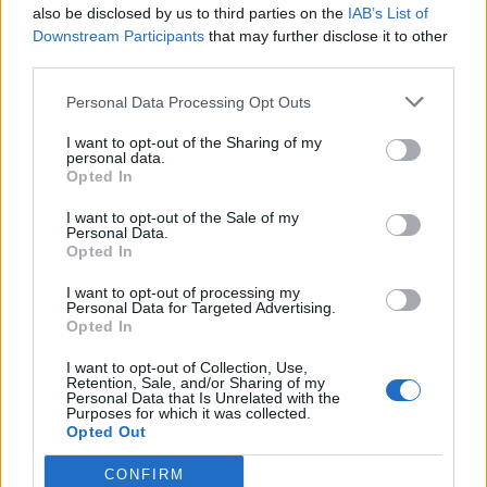
also be disclosed by us to third parties on the
IAB’s List of
Scegli Libero Quotidiano come fonte preferita
Downstream Participants
that may further disclose it to other
third parties.
SEZIONI
Personal Data Processing Opt Outs
I want to opt-out of the Sharing of my
SPETTACOLI
personal data.
Opted In
SCIENZA E TECH
I want to opt-out of the Sale of my
Personal Data.
Opted In
ALTRO
I want to opt-out of processing my
Personal Data for Targeted Advertising.
Opted In
I want to opt-out of Collection, Use,
Retention, Sale, and/or Sharing of my
Personal Data that Is Unrelated with the
Purposes for which it was collected.
Libero Shopping
Contatti
Pubblicità
Cookie policy
Privacy policy
Opted Out
Condizioni generali
Modello 231
Assistenza
Preferenze Privacy
CONFIRM