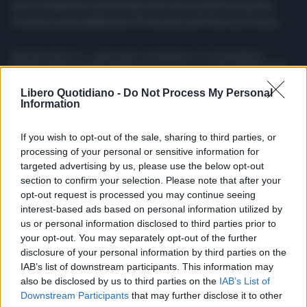
Libero Shopping
Contatti
Pubblicità
Cookie policy
Privacy policy
Condizioni generali
Modello 231
Assistenza
Preferenze Privacy
Editoriale Libero S.r.l. - Sede Legale: Via dell’Aprica 18, 20158 Milano -
Registro Imprese di Milano Monza Brianza Lodi: C.F. e P.IVA 06823221004 -
R.E.A. Milano n. 1690166 Cap. Soc. € 400.000,00 i.v.
Tutti i diritti riservati - ISSN (sito web): 2531-6370
Libero Quotidiano -
Do Not Process My Personal
Information
If you wish to opt-out of the sale, sharing to third parties, or
processing of your personal or sensitive information for
targeted advertising by us, please use the below opt-out
section to confirm your selection. Please note that after your
opt-out request is processed you may continue seeing
interest-based ads based on personal information utilized by
us or personal information disclosed to third parties prior to
your opt-out. You may separately opt-out of the further
disclosure of your personal information by third parties on the
IAB’s list of downstream participants. This information may
also be disclosed by us to third parties on the
IAB’s List of
Downstream Participants
that may further disclose it to other