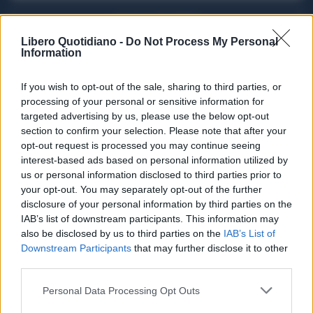
ACQUISTA ABBONAMENTO
Libero Quotidiano -
Do Not Process My Personal
Information
If you wish to opt-out of the sale, sharing to third parties, or
processing of your personal or sensitive information for
targeted advertising by us, please use the below opt-out
section to confirm your selection. Please note that after your
opt-out request is processed you may continue seeing
interest-based ads based on personal information utilized by
us or personal information disclosed to third parties prior to
your opt-out. You may separately opt-out of the further
Seguici su Google Discover
disclosure of your personal information by third parties on the
IAB’s list of downstream participants. This information may
Segui Libero Quotidiano su Google Discover
also be disclosed by us to third parties on the
IAB’s List of
Scegli Libero Quotidiano come fonte preferita
Downstream Participants
that may further disclose it to other
third parties.
SEZIONI
Personal Data Processing Opt Outs