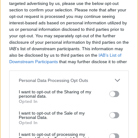
targeted advertising by us, please use the below opt-out
section to confirm your selection. Please note that after your
opt-out request is processed you may continue seeing
interest-based ads based on personal information utilized by
us or personal information disclosed to third parties prior to
your opt-out. You may separately opt-out of the further
Seguici su Google Discover
disclosure of your personal information by third parties on the
IAB’s list of downstream participants. This information may
Segui Libero Quotidiano su Google Discover
also be disclosed by us to third parties on the
IAB’s List of
Scegli Libero Quotidiano come fonte preferita
Downstream Participants
that may further disclose it to other
third parties.
SEZIONI
Personal Data Processing Opt Outs
I want to opt-out of the Sharing of my
SPETTACOLI
personal data.
Opted In
SCIENZA E TECH
I want to opt-out of the Sale of my
Personal Data.
Opted In
ALTRO
I want to opt-out of processing my