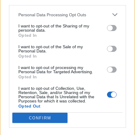
third parties.
SEZIONI
Personal Data Processing Opt Outs
I want to opt-out of the Sharing of my
SPETTACOLI
personal data.
Opted In
SCIENZA E TECH
I want to opt-out of the Sale of my
Personal Data.
Opted In
ALTRO
I want to opt-out of processing my
Personal Data for Targeted Advertising.
Opted In
I want to opt-out of Collection, Use,
Retention, Sale, and/or Sharing of my
Personal Data that Is Unrelated with the
Purposes for which it was collected.
Libero Shopping
Contatti
Pubblicità
Cookie policy
Privacy policy
Opted Out
Condizioni generali
Modello 231
Assistenza
Preferenze Privacy
CONFIRM
Editoriale Libero S.r.l. - Sede Legale: Via dell’Aprica 18, 20158 Milano -
Registro Imprese di Milano Monza Brianza Lodi: C.F. e P.IVA 06823221004 -
R.E.A. Milano n. 1690166 Cap. Soc. € 400.000,00 i.v.