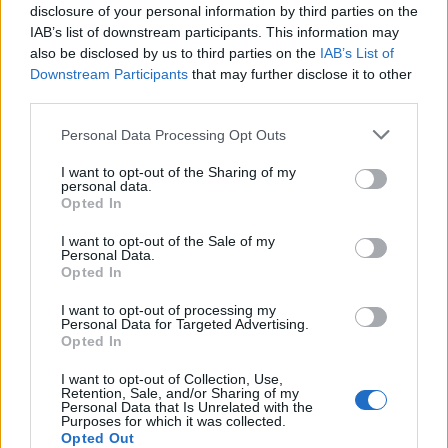
Seguici su Google Discover
disclosure of your personal information by third parties on the
IAB’s list of downstream participants. This information may
Segui Libero Quotidiano su Google Discover
also be disclosed by us to third parties on the
IAB’s List of
Scegli Libero Quotidiano come fonte preferita
Downstream Participants
that may further disclose it to other
third parties.
SEZIONI
Personal Data Processing Opt Outs
I want to opt-out of the Sharing of my
SPETTACOLI
personal data.
Opted In
SCIENZA E TECH
I want to opt-out of the Sale of my
Personal Data.
Opted In
ALTRO
I want to opt-out of processing my
Personal Data for Targeted Advertising.
Opted In
I want to opt-out of Collection, Use,
Retention, Sale, and/or Sharing of my
Personal Data that Is Unrelated with the
Purposes for which it was collected.
Libero Shopping
Contatti
Pubblicità
Cookie policy
Privacy policy
Opted Out