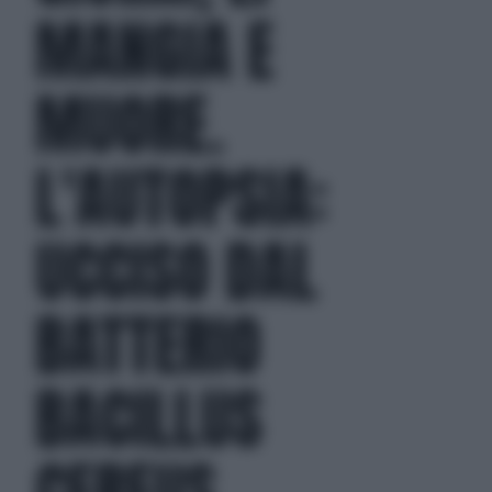
MANGIA E
MUORE.
L'AUTOPSIA:
UCCISO DAL
BATTERIO
BACILLUS