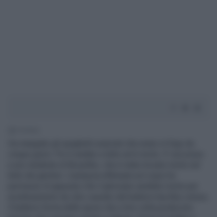
1' di lettura
Ha mangiato gli spaghetti avanzati che erano in frigo da
cinque giorni. Poi è andato a letto ed è morto. E' successo
a uno studente di Bruxelles, che è stato trovato morto nel
letto dai genitori. L'autopsia effetuata sul corpo ha
permesso di appurare che il ghiovane sarebbe morto per
avvelenamento da cibo causato dal batterio bacillus cereus.
Il batterio forma delle spore che a loro volta producono