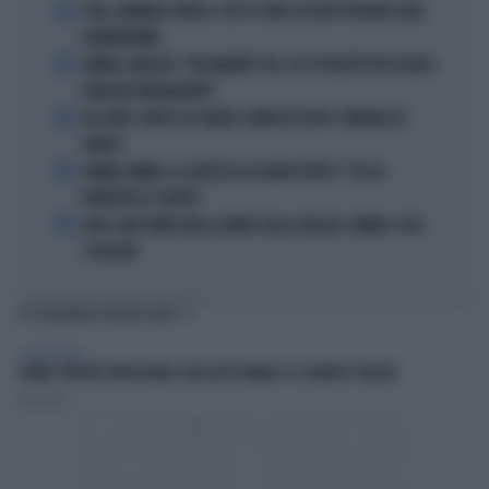
1
JUVE, RAVANELLI RIVELA: COSÌ SI SONO LASCIATI SFUGGIRE GIGIO
DONNARUMMA
2
SINNER, NARGISO: "FISICAMENTE? NO, ECCO PERCHÉ PUÒ ESSERSI
STANCATO MENTALMENTE"
3
IGLI TARE, FURTO SUL TRENO E ARRESTO DOPO I FUNERALI DI
BARESI
4
JANNIK SINNER, LA CERTEZZA DI DARIO PUPPO: "CHI GLI
ROMPERÀ LE SCATOLE"
5
AUTO, NON TENETE MAI LA MANO SULLA LEVA DEL CAMBIO: COSA
SI RISCHIA
TI POTREBBERO INTERESSARE
SCIENZE & TECH
CHIAVI, PERCHÉ SPRUZZARLE CON ACETO BIANCO: IL SEGRETO SVELATO
Redazione