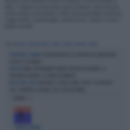
tossine che causano vomito e diarrea. Prima di andare a
letto, il ragazzo aveva avuto questi sintomi, aveva bevuto
molta acqua e era andato a letto senza prendere medicine.
Leggi anche: Lavastoviglie, studio horror: dentro ci sono i
batteri mortali
Tag
SPAGHETTI
BACILLUS CEREUS
SPORE
TOSSINE
BATTERIO
MORTO
CHI NON DIGERISCE GLI SPAGHETTI IN CAMICIA NERA:
CONTRORDINE, COMPAGNI
OCCHIO A COSA MANGI
ROMA, APPUNTAMENTO ONLINE: DROGATO UN 68ENNE, LO
TRAGEDIA
RITROVANO CADAVERE. CHI FINISCE IN MANETTE
MCDONALD'S CROLLA A WALL STREET. "ESCHERICHIA
RISCHIO PER LA SALUTE
COLI", UN MORTO E RICOVERI: COSA C'ERA NEI PANINI
OPINIONI
"PUNTI IN COMUNE"