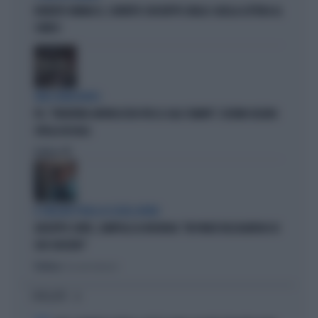
ROBERTO VANNACCI, CONTATTO CON BEPPE GRILLO: QUELLA LETTERA AL
COMICO
TARLI DEMOCRATICI
PD, "PATENTINO ANTIFASCISTA PER LE SALE STAMPA": L'ULTIMO DELIRIO
CROLLA IN AULA
Politica
di
IL GRILLINO PENSA AI (SUOI) AFFARI
GIUSEPPE CONTE, ZAMPOLLI LO INCHIODA: "MI PARLÒ DELL'ALBERGO DI
SUO SUOCERO"
Politica
di Giacomo Amadori
I PIÙ LETTI