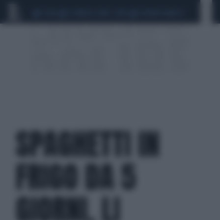
CEUTA
SCANDALO CONTE-COVID
SIGFRIDO RANUCCI
SPAGHETTI IN
FRIGO DA 5
GIORNI, LI