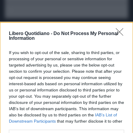
ALTRO
Libero Quotidiano -
Do Not Process My Personal
Information
Libero Shopping
Contatti
Pubblicità
Cookie policy
Privacy policy
If you wish to opt-out of the sale, sharing to third parties, or
Condizioni generali
Modello 231
Assistenza
Preferenze Privacy
processing of your personal or sensitive information for
targeted advertising by us, please use the below opt-out
section to confirm your selection. Please note that after your
Editoriale Libero S.r.l. - Sede Legale: Via dell’Aprica 18, 20158 Milano -
opt-out request is processed you may continue seeing
Registro Imprese di Milano Monza Brianza Lodi: C.F. e P.IVA 06823221004 -
R.E.A. Milano n. 1690166 Cap. Soc. € 400.000,00 i.v.
interest-based ads based on personal information utilized by
Tutti i diritti riservati - ISSN (sito web): 2531-6370
us or personal information disclosed to third parties prior to
your opt-out. You may separately opt-out of the further
disclosure of your personal information by third parties on the
IAB’s list of downstream participants. This information may
also be disclosed by us to third parties on the
IAB’s List of
Downstream Participants
that may further disclose it to other
third parties.