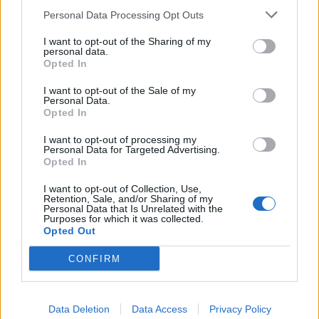
Personal Data Processing Opt Outs
I want to opt-out of the Sharing of my
personal data.
Opted In
I want to opt-out of the Sale of my
Personal Data.
Opted In
I want to opt-out of processing my
Personal Data for Targeted Advertising.
Opted In
I want to opt-out of Collection, Use,
Retention, Sale, and/or Sharing of my
Personal Data that Is Unrelated with the
Purposes for which it was collected.
Opted Out
CONFIRM
Data Deletion
Data Access
Privacy Policy