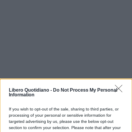
Libero Quotidiano -
Do Not Process My Personal
Information
If you wish to opt-out of the sale, sharing to third parties, or
processing of your personal or sensitive information for
targeted advertising by us, please use the below opt-out
section to confirm your selection. Please note that after your