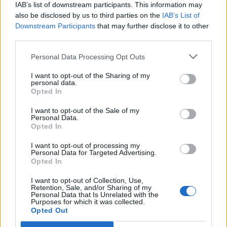
IAB’s list of downstream participants. This information may
also be disclosed by us to third parties on the
IAB’s List of
Downstream Participants
that may further disclose it to other
third parties.
Personal Data Processing Opt Outs
I want to opt-out of the Sharing of my
personal data.
Opted In
I want to opt-out of the Sale of my
Personal Data.
Opted In
I want to opt-out of processing my
Personal Data for Targeted Advertising.
Opted In
I want to opt-out of Collection, Use,
Retention, Sale, and/or Sharing of my
Personal Data that Is Unrelated with the
Purposes for which it was collected.
Opted Out