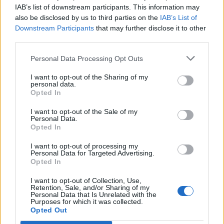
IAB’s list of downstream participants. This information may
also be disclosed by us to third parties on the
IAB’s List of
Downstream Participants
that may further disclose it to other
third parties.
Personal Data Processing Opt Outs
I want to opt-out of the Sharing of my
personal data.
Opted In
I want to opt-out of the Sale of my
Personal Data.
Opted In
I want to opt-out of processing my
Personal Data for Targeted Advertising.
Opted In
I want to opt-out of Collection, Use,
Retention, Sale, and/or Sharing of my
Personal Data that Is Unrelated with the
Purposes for which it was collected.
Opted Out