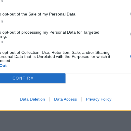
In
o opt-out of the Sale of my Personal Data.
In
to opt-out of processing my Personal Data for Targeted
ing.
In
o opt-out of Collection, Use, Retention, Sale, and/or Sharing
ersonal Data that Is Unrelated with the Purposes for which it
lected.
Out
CONFIRM
Data Deletion
Data Access
Privacy Policy