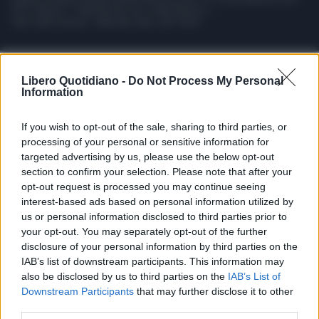
R.E.A. Milano n. 1690166 Cap. Soc. € 400.000,00 i.v.
Tutti i diritti riservati - ISSN (sito web): 2531-6370
Libero Quotidiano -
Do Not Process My Personal
Information
If you wish to opt-out of the sale, sharing to third parties, or
processing of your personal or sensitive information for
targeted advertising by us, please use the below opt-out
section to confirm your selection. Please note that after your
opt-out request is processed you may continue seeing
interest-based ads based on personal information utilized by
us or personal information disclosed to third parties prior to
your opt-out. You may separately opt-out of the further
disclosure of your personal information by third parties on the
IAB’s list of downstream participants. This information may
also be disclosed by us to third parties on the
IAB’s List of
Downstream Participants
that may further disclose it to other
third parties.