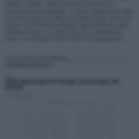
pazienti. Tuttavia, i dati raccolti finora indicano una
direzione molto promettente. In sintesi, questa ricerca apre
la strada a terapie più efficaci e durature contro i tumori del
sangue. Se confermata, potrebbe rappresentare un passo
importante verso cure capaci non solo di combattere il
cancro, ma di tenerlo sotto controllo nel lungo periodo.
Tag
TUMORI SANGUE
CELLULE IMMUNITARIE
TI POTREBBERO INTERESSARE
SALUTE
CANCRO, NIENTE ZUCCHERO SOTTO I DUE ANNI: -69% IN ETÀ ADULTA, CIFRE
PAZZESCHE
Daniela Mastromattei