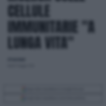
CELLULE
IMMUNITARIE "A
LUNGA VITA"
di Paola Natali
lunedì 11 maggio 2026
Segui Libero Quotidiano su Google Discover
Scegli Libero Quotidiano come fonte preferita