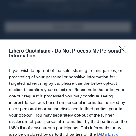
Potrai sfogliare la rivista online, leggere tutte le edizioni locali, ricevere a
casa il giornale cartaceo
SFOGLIA IL GIORNALE
ACQUISTA ABBONAMENTO
Libero Quotidiano -
Do Not Process My Personal
Information
If you wish to opt-out of the sale, sharing to third parties, or
processing of your personal or sensitive information for
targeted advertising by us, please use the below opt-out
section to confirm your selection. Please note that after your
opt-out request is processed you may continue seeing
interest-based ads based on personal information utilized by
us or personal information disclosed to third parties prior to
your opt-out. You may separately opt-out of the further
Seguici su Google Discover
disclosure of your personal information by third parties on the
IAB’s list of downstream participants. This information may
Segui Libero Quotidiano su Google Discover
also be disclosed by us to third parties on the
IAB’s List of