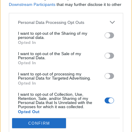
Scegli Libero Quotidiano come fonte preferita
Downstream Participants
that may further disclose it to other
third parties.
SEZIONI
Personal Data Processing Opt Outs
I want to opt-out of the Sharing of my
SPETTACOLI
personal data.
Opted In
SCIENZA E TECH
I want to opt-out of the Sale of my
Personal Data.
Opted In
ALTRO
I want to opt-out of processing my
Personal Data for Targeted Advertising.
Opted In
I want to opt-out of Collection, Use,
Retention, Sale, and/or Sharing of my
Personal Data that Is Unrelated with the
Purposes for which it was collected.
Libero Shopping
Contatti
Pubblicità
Cookie policy
Privacy policy
Opted Out
Condizioni generali
Modello 231
Assistenza
Preferenze Privacy
CONFIRM
Editoriale Libero S.r.l. - Sede Legale: Via dell’Aprica 18, 20158 Milano -