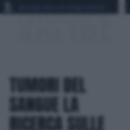
CEUTA
SCANDALO CONTE-COVID
CALCIOMERCATO
TUMORI DEL
SANGUE LA
RICERCA SULLE