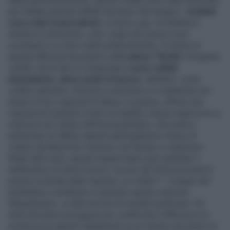
Nella sperimentazione, queste cellule sono state utilizzate
per trattare pazienti affetti da tumori del sangue. I
risultati
sono stati sorprendenti
: in alcuni casi, la malattia è
entrata in remissione, cioè i segni del tumore sono
scomparsi o si sono ridotti drasticamente. Il motivo di
questa efficacia sta proprio nella
natura “ibrida”
di queste
cellule. Da un lato si comportano
come cellule
immunitarie, attaccando il tumore
; dall’altro, come
cellule staminali, riescono a rinnovarsi e a mantenere nel
tempo la loro capacità di difesa. In pratica, offrono una
risposta più duratura contro la malattia. Questo approccio si
inserisce nel campo dell’immunoterapia, che punta a
potenziare le difese naturali dell’organismo invece di
colpire direttamente il tumore con farmaci o radiazioni.
Negli ultimi anni, queste terapie hanno già cambiato il
trattamento di diversi tumori, ma uno dei limiti principali è
proprio la durata della risposta. Le cellule T “a lunga vita”
potrebbero contribuire a superare questo ostacolo.
Naturalmente, si tratta ancora di risultati preliminari. Gli
studi dovranno proseguire per confermare l’efficacia e la
sicurezza di questo trattamento su un numero più ampio di