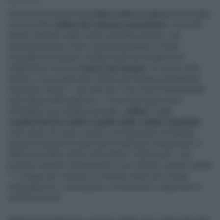
2' di lettura
Una nuova frontiera nella
lotta contro il cancro
arriva dalla
ricerca sulle
cellule del sistema immunitario
. Secondo
quanto riportato dalla rivista scientifica Nature, una
sperimentazione clinica senza precedenti a livello
mondiale ha mostrato risultati molto promettenti nel
trattamento di alcuni
tumori del sangue
. Al centro dello
studio ci sono particolari cellule del sistema immunitario
chiamate cellule T, già note per il loro ruolo fondamentale
nella difesa dell’organismo. I ricercatori hanno però
individuato una variante speciale:
cellule T con
caratteristiche simili a quelle delle cellule staminali
,
cioè capaci di vivere a lungo e di rigenerarsi nel tempo.
Questa proprietà le rende particolarmente interessanti. A
differenza delle cellule immunitarie “tradizionali”, che
possono esaurire rapidamente la loro attività, queste cellule
T “a lunga vita” riescono a rimanere attive più a lungo
nell’organismo, continuando a riconoscere e attaccare le
cellule tumorali.