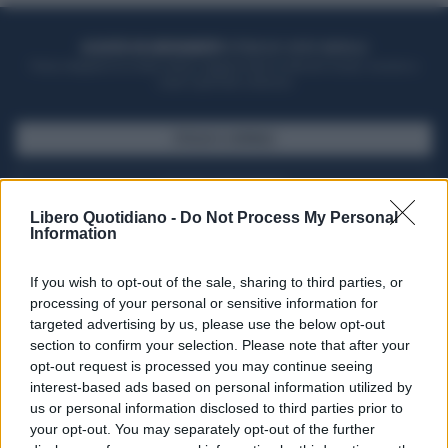
ACQUISTA UN ABBONAMENTO
OTTIENI DEI SUPER VANTAGGI
Potrai sfogliare la rivista online, leggere tutte le edizioni locali, ricevere a
casa il giornale cartaceo
SFOGLIA IL GIORNALE
ACQUISTA ABBONAMENTO
Libero Quotidiano -
Do Not Process My Personal
Information
If you wish to opt-out of the sale, sharing to third parties, or
processing of your personal or sensitive information for
targeted advertising by us, please use the below opt-out
section to confirm your selection. Please note that after your
opt-out request is processed you may continue seeing
interest-based ads based on personal information utilized by
us or personal information disclosed to third parties prior to
your opt-out. You may separately opt-out of the further
Seguici su Google Discover