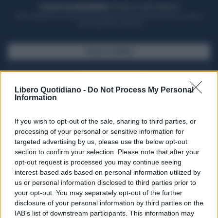
ACQUISTA UN ABBONAMENTO
OTTIENI DEI SUPER VANTAGGI
Potrai sfogliare la rivista online, leggere tutte le edizioni locali, ricevere a
casa il giornale cartaceo
SFOGLIA IL GIORNALE
ACQUISTA ABBONAMENTO
Libero Quotidiano -
Do Not Process My Personal
Information
If you wish to opt-out of the sale, sharing to third parties, or
processing of your personal or sensitive information for
targeted advertising by us, please use the below opt-out
section to confirm your selection. Please note that after your
opt-out request is processed you may continue seeing
interest-based ads based on personal information utilized by
us or personal information disclosed to third parties prior to
your opt-out. You may separately opt-out of the further
Seguici su Google Discover
disclosure of your personal information by third parties on the
IAB’s list of downstream participants. This information may
Segui Libero Quotidiano su Google Discover