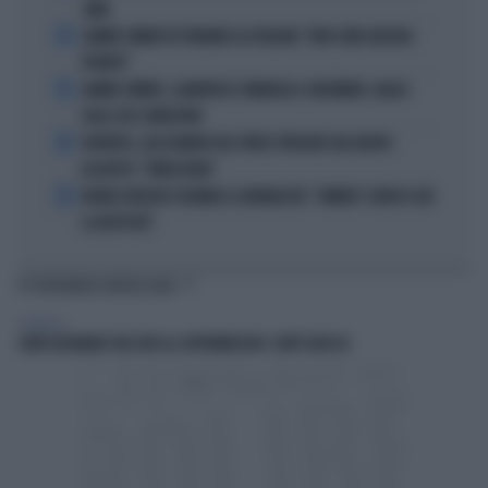
ANNI
2
JANNIK SINNER FA TREMARE GLI ITALIANI: "NON SONO ANCORA
PRONTO"
3
JANNIK SINNER, CLAMOROSO: RINUNCIA A CINCINNATI, GIALLO
SULLE SUE CONDIZIONI
4
JUVENTUS, ALESSANDRO DEL PIERO STREGATO DAL NUOVO
ACQUISTO: "TANTA ROBA"
5
NOVAK DJOKOVIC FULMINA IL GIORNALISTA: "SINNER? CONOSCI GIÀ
LA RISPOSTA"
TI POTREBBERO INTERESSARE
SPETTACOLI
JOHN GOODMAN? BECCATO AL SUPERMERCATO: COM'È ADESSO