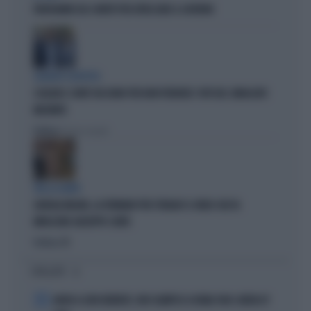
FRATOIANNI USA I MORTI PER ATTACCARE IL GOVERNO
SILENZIO SOSPETTO
SCHLEIN E CONTE TACCIONO PER NON PERDERE I VOTI DEL SINDACATO
MILITANTE
Politica
di Pietro Senaldi
TRA LA GENTE
GIORGIA MELONI, LA FERMANO PER STRADA? IL VIDEO CHE FA
IMPAZZIRE GIUSEPPE CONTE
Politica
di
I PIÙ LETTI
1
ADDIO A LIVIO BERRUTI, ORO OLIMPICO A ROMA 1960: AVEVA 87