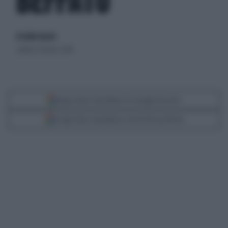
BEFFATO
di Giulio Bucchi
sabato 10 marzo 2018
Segui Libero Quotidiano su Google Discover
Scegli Libero Quotidiano come fonte preferita