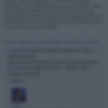
"miglior canzone originale". L'Academy ha preferito
Remember me di Kristen Anderson-Lopez e Robert Lopez
alla suggestiva Mistery of Love di Sufjan Stevens, che
accompagnava la dolcissima storia di scoperta dell'amore a
sfondo gay e sotto il sole vintage, anni 80, dell'Italia messa
in scena dal regista palermitano.
Tag
OSCAR
PREMIO OSCAR
CALL ME BY YOUR NAME
ACADEMY AWARDS
GUADAGNINO
JARED LETO, BUFERA SUL PREMIO OSCAR: "ABUSI SU
ACCUSE PESANTISSIME
QUATTRO ADOLESCENTI"
OSCAR, DALLE STAR DI HOLLYWOOD GLI APPELLI ALLA PACE IN MEDIO ORIENTE
OSCAR, GWYNETH PALTROW E LA... FARFALLINA: COME SI
ROBA ESTREMA
PRESENTA SUL RED CARPET
OPINIONI
IL CASO