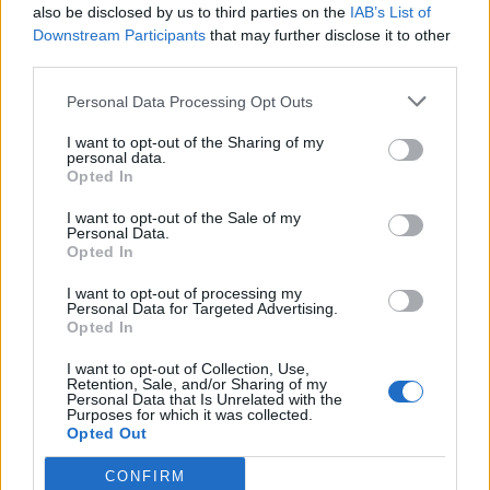
also be disclosed by us to third parties on the
IAB’s List of
Scegli Libero Quotidiano come fonte preferita
Downstream Participants
that may further disclose it to other
third parties.
SEZIONI
Personal Data Processing Opt Outs
I want to opt-out of the Sharing of my
SPETTACOLI
personal data.
Opted In
SCIENZA E TECH
I want to opt-out of the Sale of my
Personal Data.
Opted In
ALTRO
I want to opt-out of processing my
Personal Data for Targeted Advertising.
Opted In
I want to opt-out of Collection, Use,
Retention, Sale, and/or Sharing of my
Personal Data that Is Unrelated with the
Purposes for which it was collected.
Libero Shopping
Contatti
Pubblicità
Cookie policy
Privacy policy
Opted Out
Condizioni generali
Modello 231
Assistenza
Preferenze Privacy
CONFIRM