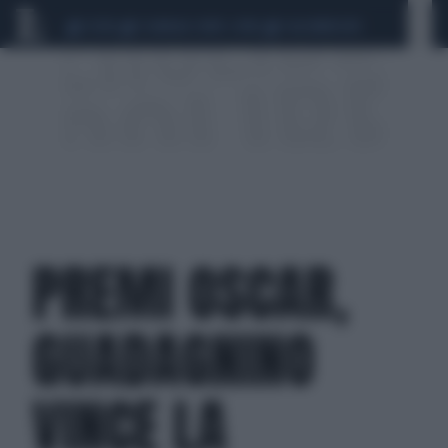
CEUTA
SCANDALO CONTE-COVID
CALCIOMERCATO
PREMI OSCAR,
GUADAGNINO
VINCE LA