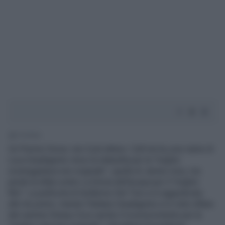
1' di lettura
Un Premio Oscar, non il più atteso. Call me by your name di
Luca Guadagnino vince la statuetta per la "miglior
sceneggiatura non originale", quella di James Ivory, ma
perde la sfida contro La forma dell’acqua per il "miglior
film". La pellicola di Guillermo Del Toro si è aggiudicato
altri tre premi, mentre l'italiano Guadagnino si è visto sfilare
dal cartone Disney Coco anche il riconoscimento per la