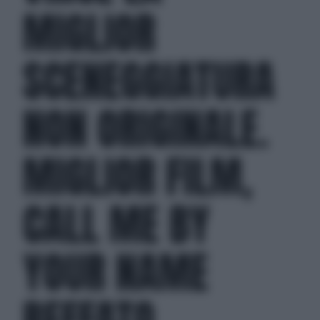
MIGLIOR
SCENEGGIATURA
NON ORIGINALE.
MIGLIOR FILM,
CALL ME BY
YOUR NAME