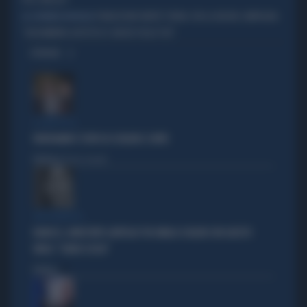
PIÙ E MEGLIO"
FONDAZIONE MENTE TORNA CON LA NUOVA CAMPAGNA
LA GIORNATA MONDIALE
"UN BAMBINO AUTISTICO È ANCHE FIGLIO TUO"
OPINIONI
IL CAPO DI SI
FRATOIANNI È STUFO DI SCHLEIN E CONTE
Politica
di Pietro Senaldi
CHE FIGURA DI...
RANUCCI, ARRESTATO LAVITOLA? FDI UMILIA SCHLEIN CON QUESTO
VIDEO: "CHIEDI SCUSA"
Politica
di