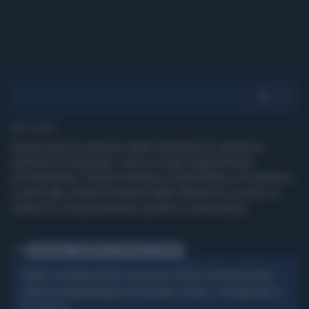
1' di lettura
Susan Boyle ha appreso delle strategie per gestire la
sindrome di Asperger, che le è stata diagnosticata
recentemente. Questa malattia è imparentata con l’autismo
e porta alla compromissione delle interazioni sociali e a
schemi di comportamento ripetitivi e stereotipati.
Tag
SUSAN BOYLE
SINDROME DI ASPERGER
AUTISMO
VERONA, UN 16ENNE AUTISTICO FUGGE DALL'ISTITUTO E AFFOGA IN PISCINA
GIORNATA MONDIALE DELL'AUTISMO, LOCATELLI: "POSSIAMO FARE DI
L'IMPEGNO