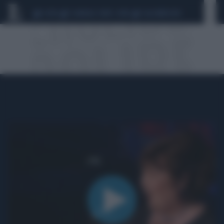
CEUTA
SCANDALO CONTE-COVID
CALCIOMERCATO