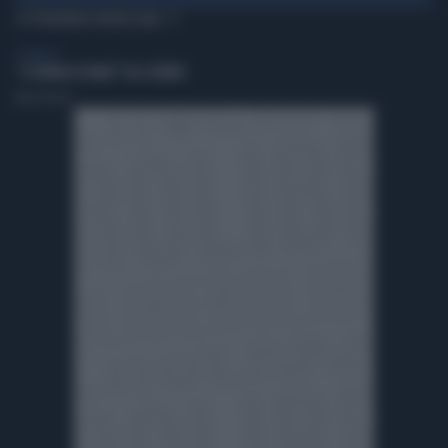
TI POTREBBERO INTERESSARE
SPETTACOLI
“IL TRONO DI SPADE” VA A TEATRO
Marco Rocchi