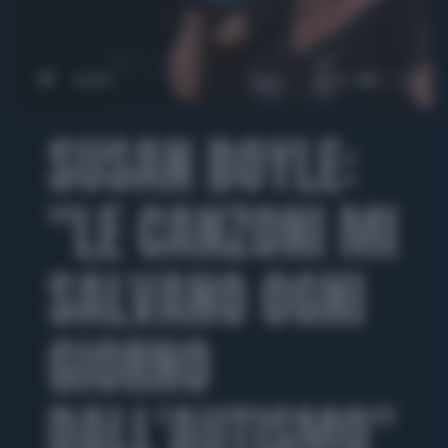
00:00
00:46
SUSAN BOYLE:
"LE CANZONI MI
SALVANO OGNI
GIORNO
DALL'AUTISMO"