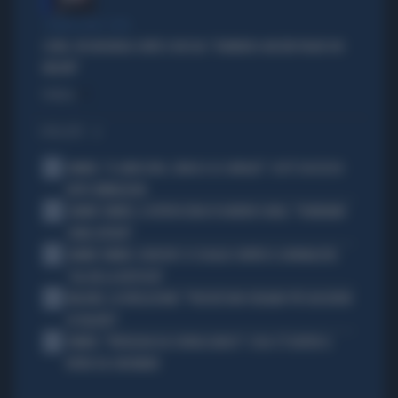
COMMISSIONE COVID
COVID, FDI INCHIODA CONTE E BOCCIA: "DOMENICO ARCURI PAGHI 100
MILIONI"
Politica
di
I PIÙ LETTI
1
SINNER, "IL GINOCCHIO, L'ANCA E LE CAVIGLIE": COS'È SUCCESSO
DOPO WIMBLEDON
2
JANNIK SINNER, IL RETROSCENA DI DARREN CAHILL: "DOBBIAMO
STARE ATTENTI"
3
JANNIK SINNER, DJOKOVIC SI SCAGLIA CONTRO IL GIORNALISTA:
"SAI GIÀ LA RISPOSTA"
4
MALDINI, LA RIVELAZIONE: "PERCHÉ NON CREIAMO PIÙ GIOCATORI
DI TALENTO"
5
SINNER, "PATOLOGIA DA SOVRACCARICO": COSA C'È DIETRO IL
RITIRO DA CINCINNATI