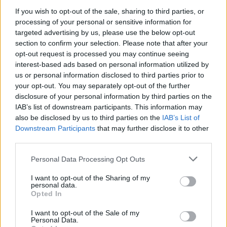
If you wish to opt-out of the sale, sharing to third parties, or
processing of your personal or sensitive information for
targeted advertising by us, please use the below opt-out
section to confirm your selection. Please note that after your
opt-out request is processed you may continue seeing
interest-based ads based on personal information utilized by
us or personal information disclosed to third parties prior to
your opt-out. You may separately opt-out of the further
Seguici su Google Discover
disclosure of your personal information by third parties on the
IAB’s list of downstream participants. This information may
Segui Libero Quotidiano su Google Discover
also be disclosed by us to third parties on the
IAB’s List of
Scegli Libero Quotidiano come fonte preferita
Downstream Participants
that may further disclose it to other
third parties.
SEZIONI
Personal Data Processing Opt Outs
I want to opt-out of the Sharing of my
SPETTACOLI
personal data.
Opted In
SCIENZA E TECH
I want to opt-out of the Sale of my
Personal Data.