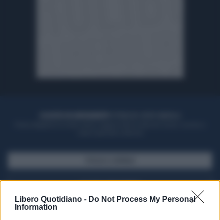
ACQUISTA UN ABBONAMENTO
OTTIENI DEI SUPER VANTAGGI
Potrai sfogliare la rivista online, leggere tutte le edizioni locali, ricevere a
casa il giornale cartaceo
SFOGLIA IL GIORNALE
ACQUISTA ABBONAMENTO
Libero Quotidiano -
Do Not Process My Personal
Information