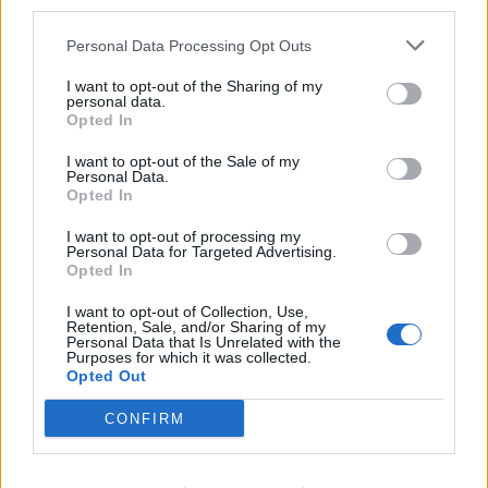
third parties.
SEZIONI
Personal Data Processing Opt Outs
I want to opt-out of the Sharing of my
SPETTACOLI
personal data.
Opted In
SCIENZA E TECH
I want to opt-out of the Sale of my
Personal Data.
Opted In
ALTRO
I want to opt-out of processing my
Personal Data for Targeted Advertising.
Opted In
I want to opt-out of Collection, Use,
Retention, Sale, and/or Sharing of my
Personal Data that Is Unrelated with the
Purposes for which it was collected.
Libero Shopping
Contatti
Pubblicità
Cookie policy
Privacy policy
Opted Out
Condizioni generali
Modello 231
Assistenza
Preferenze Privacy
CONFIRM
Editoriale Libero S.r.l. - Sede Legale: Via dell’Aprica 18, 20158 Milano -
Registro Imprese di Milano Monza Brianza Lodi: C.F. e P.IVA 06823221004 -
R.E.A. Milano n. 1690166 Cap. Soc. € 400.000,00 i.v.