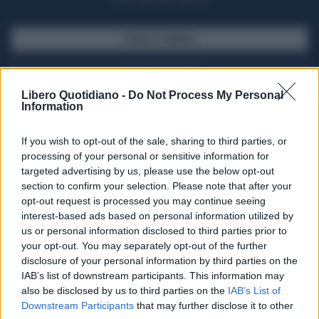
SFOGLIA IL GIORNALE
ACQUISTA ABBONAMENTO
Libero Quotidiano -
Do Not Process My Personal
Information
If you wish to opt-out of the sale, sharing to third parties, or
processing of your personal or sensitive information for
targeted advertising by us, please use the below opt-out
section to confirm your selection. Please note that after your
opt-out request is processed you may continue seeing
interest-based ads based on personal information utilized by
us or personal information disclosed to third parties prior to
your opt-out. You may separately opt-out of the further
Seguici su Google Discover
disclosure of your personal information by third parties on the
IAB’s list of downstream participants. This information may
Segui Libero Quotidiano su Google Discover
also be disclosed by us to third parties on the
IAB’s List of
Scegli Libero Quotidiano come fonte preferita
Downstream Participants
that may further disclose it to other