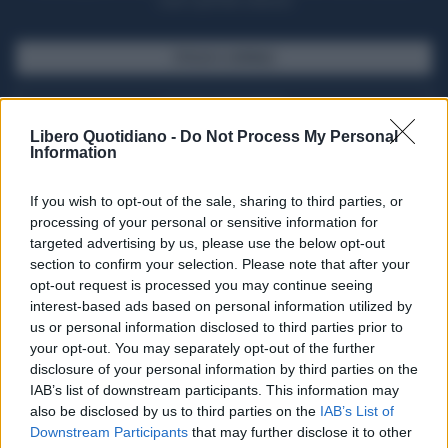
casa il giornale cartaceo
SFOGLIA IL GIORNALE
ACQUISTA ABBONAMENTO
Libero Quotidiano -
Do Not Process My Personal
Information
If you wish to opt-out of the sale, sharing to third parties, or
processing of your personal or sensitive information for
targeted advertising by us, please use the below opt-out
section to confirm your selection. Please note that after your
opt-out request is processed you may continue seeing
interest-based ads based on personal information utilized by
us or personal information disclosed to third parties prior to
your opt-out. You may separately opt-out of the further
Seguici su Google Discover
disclosure of your personal information by third parties on the
IAB’s list of downstream participants. This information may
Segui Libero Quotidiano su Google Discover
also be disclosed by us to third parties on the
IAB’s List of
Scegli Libero Quotidiano come fonte preferita
Downstream Participants
that may further disclose it to other