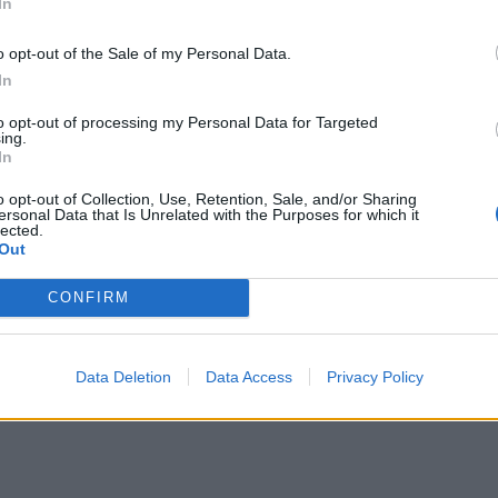
In
o opt-out of the Sale of my Personal Data.
In
to opt-out of processing my Personal Data for Targeted
ing.
In
o opt-out of Collection, Use, Retention, Sale, and/or Sharing
ersonal Data that Is Unrelated with the Purposes for which it
lected.
Out
CONFIRM
Data Deletion
Data Access
Privacy Policy