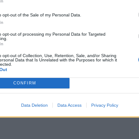
In
o opt-out of the Sale of my Personal Data.
In
to opt-out of processing my Personal Data for Targeted
ing.
In
o opt-out of Collection, Use, Retention, Sale, and/or Sharing
ersonal Data that Is Unrelated with the Purposes for which it
lected.
Out
CONFIRM
Data Deletion
Data Access
Privacy Policy