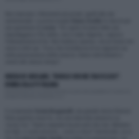
Non mancano i riferimenti più privati, quelli alla vita
sentimentale. La prima moglie
Diane Zoeller
lo lasciò per
una questione di
corna
: "Ho capito di avere fatto una
stupidaggine e l’ho detto, non è stato digerito, capisco
l’intemperanza di lei. Non tradisco spesso, ma se fosse non
verrei a dirlo qui. Trovo che la bellezza di un rapporto sia
nella perseveranza della rinuncia. Siamo tutti birbanti e
onesti allo stesso tempo".
NUNZIA DE GIROLAMO, "BONOLIS NON ME L'HA ESCLUSO":
BOMBA SULLA TV ITALIANA
Paolo Bonolis non ha chiuso del tutto la porta alla possibilità di condurre la
prossima edizione di Sanremo. A ri...
E ovviamente
Sonia Bruganelli
, una grande storia d'amore
finita qualche mese fa, con una intervista-annuncio su
Vanity Fair
. "Siamo separati ma più uniti che mai. Abbiamo
tre figli, ci vuole armonia... come si dice? Genitoriale, ecco.
Per me
non è stato facile
accettare la separazione, ma