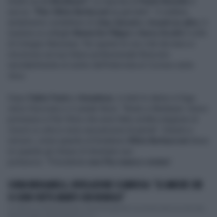
Andrà via da
Mediaset
? La risposta di
Paolo Bonolis
è
secca: "
Pier Silvio Berluconi
sa già tutto". Il celebre,
amatissimo conduttore di
Ciao Darwin
e
Avanti un altro
, è
insieme ai colleghi
Maria De Filippi
e
Gerry Scotti
il volto
di Cologno Monzese. Per questo le voci che da mesi si
rincorrono sul suo futuro professionale finiscono
inevitabilmente al centro dell'intervista al
Corriere della
Sera
.
Dopo
Fabio Fazio
e
Amadeus
, in tanti lo danno in fuga
verso Discovery e il canale Nove. "Resto a Mediaset. Avevo
promesso a Pier Silvio che avrei fatto un’altra stagione di
Avanti un altro
e sono una persona di parola". Onesto e
sincero, come quando al fondatore
Silvio Berlusconi
disse
no quando gli chiese di diventare suo
portavoce: "Presidente
non l'ho manco votata
".
SONIA BRUGANELLI, RIVELAZIONE SCABROSA: "LE AMICHE CHE
SI SONO FATTE AVANTI CON BONOLIS"
La rottura tra Paolo Bonolis e Sonia Bruganelli è avvenuta alla luce del sole,
senza troppo chiacchiericcio. Il c...