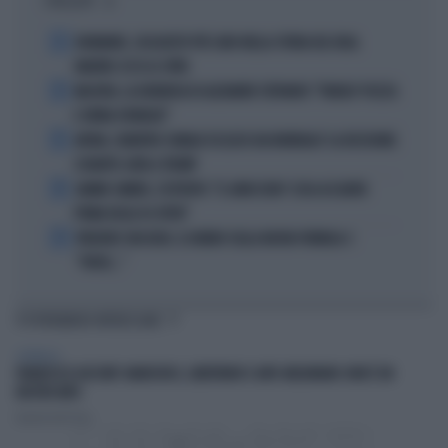
I PIÙ LETTI
1
DIOMANDE, L'ACQUISTO PIÙ CARO NELLA STORIA DEL REAL
MADRID: ECCO LE CIFRE
2
MACRON, LA DENUNCIA DI ALEXANDR STEPANOV: "PARIGI? PUZZA
E URINA OVUNQUE"
3
ARTAN, L'ARBITRO SOMALO ESCLUSO DAI MONDIALI? LA DECISIONE:
SCHIAFFO-UEFA A TRUMP
4
JANNIK SINNER, L'ESPERTO: "IL GINOCCHIO? COSA ACCADRÀ
PRIMA DELLO US OPEN"
5
FREDERIC VASSEUR, IL DUBBIO SULLA NUOVA FORMULA 1:
"FORSE..."
TI POTREBBERO INTERESSARE
SPETTACOLI
FRANCESCO GUCCINI? ANARCHICO, LIBERTARIO E ANTI-MELONIANO: NON È UN
NOSTRO MITO
Daniele Dell'Orco