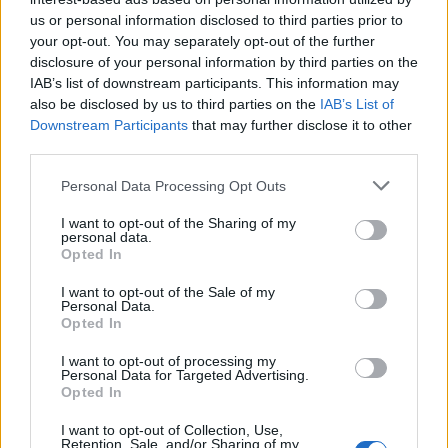
us or personal information disclosed to third parties prior to
your opt-out. You may separately opt-out of the further
Seguici su Google Discover
disclosure of your personal information by third parties on the
IAB’s list of downstream participants. This information may
Segui Libero Quotidiano su Google Discover
also be disclosed by us to third parties on the
IAB’s List of
Scegli Libero Quotidiano come fonte preferita
Downstream Participants
that may further disclose it to other
third parties.
SEZIONI
Personal Data Processing Opt Outs
I want to opt-out of the Sharing of my
SPETTACOLI
personal data.
Opted In
SCIENZA E TECH
I want to opt-out of the Sale of my
Personal Data.
Opted In
ALTRO
I want to opt-out of processing my
Personal Data for Targeted Advertising.
Opted In
I want to opt-out of Collection, Use,
Retention, Sale, and/or Sharing of my