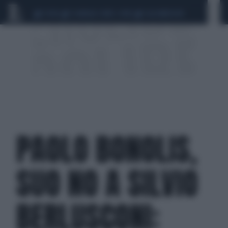
CEUTA
SCANDALO CONTE-COVID
CALCIOMERCATO
PAOLO BONOLIS,
SUO NO A SILVIO
BERLUSCONI: