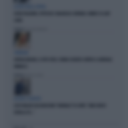
LA RETE DELLA COPPIA
OLIVIA PALADINO, IPOTECHE E MAGHEGGI CONTABILI: OMBRE SU LADY
CONTE
Politica
di Giacomo Amadori
STRATEGIE
GIORGIA MELONI, IL VOTO UTILE: L'ARMA SEGRETA CONTRO IL GENERALE
VANNACCI
Politica
di Fausto Carioti
ACCUSE E SOSPETTI
LUCIO MALAN SULL'AUDIZIONE "ANOMALA" DI CONTE: "AMICI MOLTO
VICINI AL PD..."