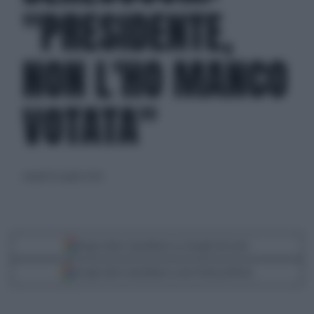
"PRESIDENTE,
NON L'HO MANCO
VOTATA"
venerdì 26 aprile 2024
Segui Libero Quotidiano su Google Discover
Scegli Libero Quotidiano come fonte preferita