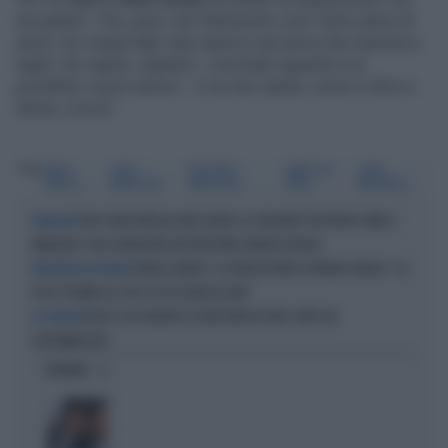
era giusto". Ora, però, sta "benissimo così. Sono pieno di
amici, ho cinque figli, due nipoti e una terza che nascerà a
luglio. Se capita, capiterà - conclude riguardo a un
possibile, nuovo amore -. E se non capita, come si dice a
Roma, ciccia".
Tag
PAOLO
SILVIO
PIER SILVIO
AVANTI UN
SONIA
BONOLIS
BERLUSCONI
BERLUSCONI
ALTRO
BRUGANELLI
PIER SILVIO BERLUSCONI CHIUDE LA STAGIONE TELEVISIVA COME IL
MANAGER
MANAGER CON LA MIGLIORE REPUTAZIONE ONLINE IN ITALIA
FRANCO BARESI, LA RIVELAZIONE DI BRUNO LONGHI: "LA
BANDIERA ROSSONERA
FOLLE PROMESSA CHE GLI FECE BERLUSCONI"
RUSPE SUI QUADRI DI SILVIO BERLUSCONI: APRE UN
AD ARCORE
SUPERMERCATO
OPINIONI