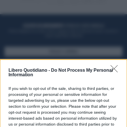
ACQUISTA UN ABBONAMENTO
OTTIENI DEI SUPER VANTAGGI
Potrai sfogliare la rivista online, leggere tutte le edizioni locali, ricevere a
casa il giornale cartaceo
SFOGLIA IL GIORNALE
ACQUISTA ABBONAMENTO
Libero Quotidiano -
Do Not Process My Personal
Information
If you wish to opt-out of the sale, sharing to third parties, or
processing of your personal or sensitive information for
targeted advertising by us, please use the below opt-out
section to confirm your selection. Please note that after your
opt-out request is processed you may continue seeing
interest-based ads based on personal information utilized by
us or personal information disclosed to third parties prior to