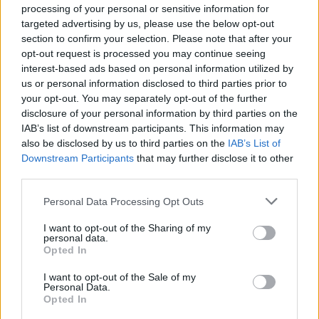
processing of your personal or sensitive information for
targeted advertising by us, please use the below opt-out
section to confirm your selection. Please note that after your
opt-out request is processed you may continue seeing
interest-based ads based on personal information utilized by
us or personal information disclosed to third parties prior to
your opt-out. You may separately opt-out of the further
Seguici su Google Discover
disclosure of your personal information by third parties on the
IAB’s list of downstream participants. This information may
Segui Libero Quotidiano su Google Discover
also be disclosed by us to third parties on the
IAB’s List of
Scegli Libero Quotidiano come fonte preferita
Downstream Participants
that may further disclose it to other
third parties.
SEZIONI
Personal Data Processing Opt Outs
I want to opt-out of the Sharing of my
SPETTACOLI
personal data.
Opted In
SCIENZA E TECH
I want to opt-out of the Sale of my
Personal Data.
Opted In
ALTRO