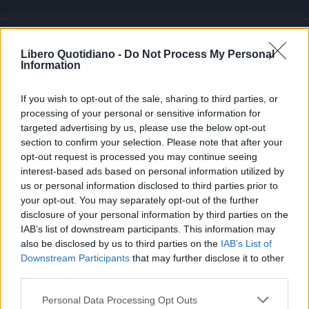
Libero Shopping
Contatti
Pubblicità
Cookie policy
Privacy policy
Libero Quotidiano -
Do Not Process My Personal
Information
Condizioni generali
Modello 231
Assistenza
Preferenze Privacy
If you wish to opt-out of the sale, sharing to third parties, or
Editoriale Libero S.r.l. - Sede Legale: Via dell’Aprica 18, 20158 Milano -
Registro Imprese di Milano Monza Brianza Lodi: C.F. e P.IVA 06823221004 -
processing of your personal or sensitive information for
R.E.A. Milano n. 1690166 Cap. Soc. € 400.000,00 i.v.
targeted advertising by us, please use the below opt-out
Tutti i diritti riservati - ISSN (sito web): 2531-6370
section to confirm your selection. Please note that after your
opt-out request is processed you may continue seeing
interest-based ads based on personal information utilized by
us or personal information disclosed to third parties prior to
your opt-out. You may separately opt-out of the further
disclosure of your personal information by third parties on the
IAB’s list of downstream participants. This information may
also be disclosed by us to third parties on the
IAB’s List of
Downstream Participants
that may further disclose it to other
third parties.
Personal Data Processing Opt Outs