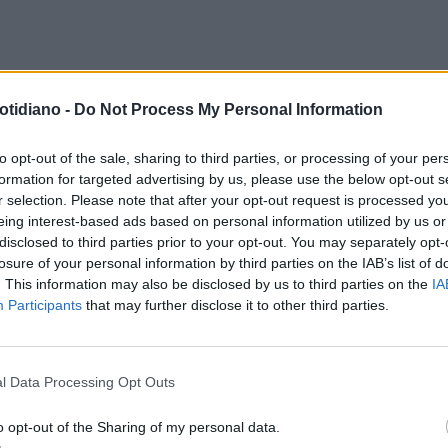
otidiano -
Do Not Process My Personal Information
to opt-out of the sale, sharing to third parties, or processing of your per
formation for targeted advertising by us, please use the below opt-out s
r selection. Please note that after your opt-out request is processed y
eing interest-based ads based on personal information utilized by us or
disclosed to third parties prior to your opt-out. You may separately opt-
losure of your personal information by third parties on the IAB’s list of
. This information may also be disclosed by us to third parties on the
IA
Participants
that may further disclose it to other third parties.
l Data Processing Opt Outs
o opt-out of the Sharing of my personal data.