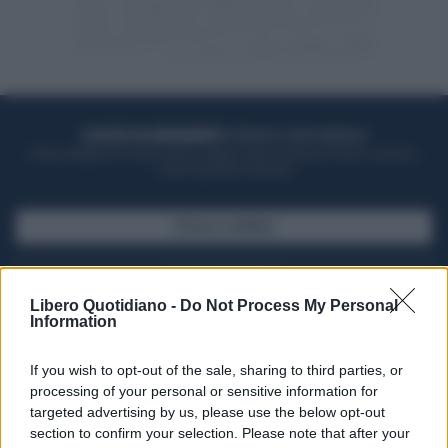
ACQUISTA UN ABBONAMENTO
OTTIENI DEI SUPER VANTAGGI
Potrai sfogliare la rivista online, leggere tutte le edizioni locali, ricevere a
casa il giornale cartaceo
SFOGLIA IL GIORNALE
ACQUISTA ABBONAMENTO
Libero Quotidiano -
Do Not Process My Personal
Information
If you wish to opt-out of the sale, sharing to third parties, or
processing of your personal or sensitive information for
targeted advertising by us, please use the below opt-out
section to confirm your selection. Please note that after your