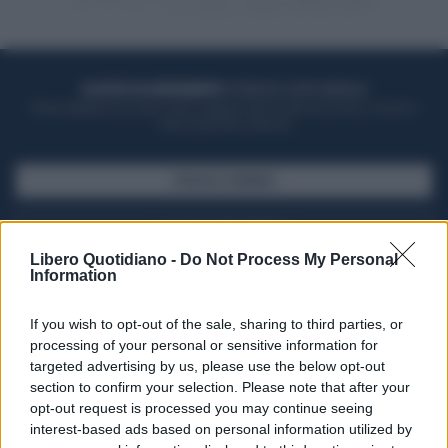
ACQUISTA UN ABBONAMENTO
OTTIENI DEI SUPER VANTAGGI
Potrai sfogliare la rivista online, leggere tutte le edizioni locali, ricevere a
casa il giornale cartaceo
SFOGLIA IL GIORNALE
ACQUISTA ABBONAMENTO
Libero Quotidiano -
Do Not Process My Personal
Information
If you wish to opt-out of the sale, sharing to third parties, or
processing of your personal or sensitive information for
targeted advertising by us, please use the below opt-out
section to confirm your selection. Please note that after your
opt-out request is processed you may continue seeing
interest-based ads based on personal information utilized by