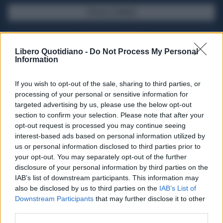
SFOGLIA IL GIORNALE
ACQUISTA ABBONAMENTO
Libero Quotidiano -
Do Not Process My Personal
Information
If you wish to opt-out of the sale, sharing to third parties, or
processing of your personal or sensitive information for
targeted advertising by us, please use the below opt-out
section to confirm your selection. Please note that after your
opt-out request is processed you may continue seeing
interest-based ads based on personal information utilized by
us or personal information disclosed to third parties prior to
your opt-out. You may separately opt-out of the further
Seguici su Google Discover
disclosure of your personal information by third parties on the
IAB’s list of downstream participants. This information may
Segui Libero Quotidiano su Google Discover
also be disclosed by us to third parties on the
IAB’s List of
Scegli Libero Quotidiano come fonte preferita
Downstream Participants
that may further disclose it to other
third parties.