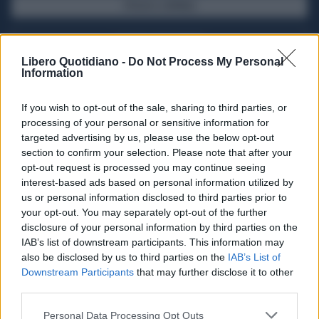
SFOGLIA IL GIORNALE
ACQUISTA ABBONAMENTO
Libero Quotidiano -
Do Not Process My Personal
Information
If you wish to opt-out of the sale, sharing to third parties, or
processing of your personal or sensitive information for
targeted advertising by us, please use the below opt-out
section to confirm your selection. Please note that after your
opt-out request is processed you may continue seeing
interest-based ads based on personal information utilized by
us or personal information disclosed to third parties prior to
your opt-out. You may separately opt-out of the further
Seguici su Google Discover
disclosure of your personal information by third parties on the
IAB’s list of downstream participants. This information may
Segui Libero Quotidiano su Google Discover
also be disclosed by us to third parties on the
IAB’s List of
Scegli Libero Quotidiano come fonte preferita
Downstream Participants
that may further disclose it to other
third parties.
SEZIONI
Personal Data Processing Opt Outs