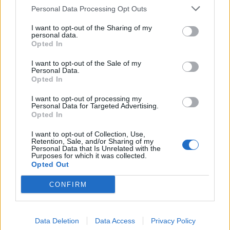
SEZIONI
Personal Data Processing Opt Outs
I want to opt-out of the Sharing of my
SPETTACOLI
personal data.
Opted In
SCIENZA E TECH
I want to opt-out of the Sale of my
Personal Data.
Opted In
ALTRO
I want to opt-out of processing my
Personal Data for Targeted Advertising.
Opted In
I want to opt-out of Collection, Use,
Retention, Sale, and/or Sharing of my
Personal Data that Is Unrelated with the
Purposes for which it was collected.
Libero Shopping
Contatti
Pubblicità
Cookie policy
Privacy policy
Opted Out
Condizioni generali
Modello 231
Assistenza
Preferenze Privacy
CONFIRM
Editoriale Libero S.r.l. - Sede Legale: Via dell’Aprica 18, 20158 Milano -
Registro Imprese di Milano Monza Brianza Lodi: C.F. e P.IVA 06823221004 -
R.E.A. Milano n. 1690166 Cap. Soc. € 400.000,00 i.v.
Tutti i diritti riservati - ISSN (sito web): 2531-6370
Data Deletion
Data Access
Privacy Policy