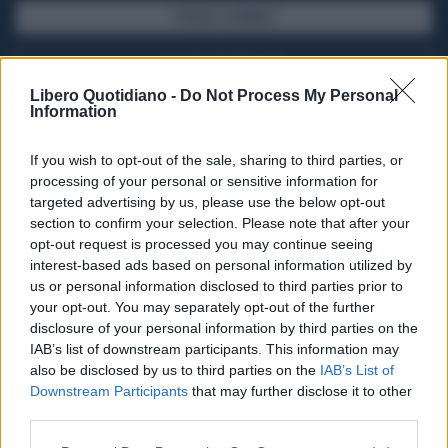
SFOGLIA IL GIORNALE
ACQUISTA ABBONAMENTO
Libero Quotidiano -
Do Not Process My Personal
Information
If you wish to opt-out of the sale, sharing to third parties, or
processing of your personal or sensitive information for
targeted advertising by us, please use the below opt-out
section to confirm your selection. Please note that after your
opt-out request is processed you may continue seeing
interest-based ads based on personal information utilized by
us or personal information disclosed to third parties prior to
your opt-out. You may separately opt-out of the further
Seguici su Google Discover
disclosure of your personal information by third parties on the
IAB’s list of downstream participants. This information may
Segui Libero Quotidiano su Google Discover
also be disclosed by us to third parties on the
IAB’s List of
Scegli Libero Quotidiano come fonte preferita
Downstream Participants
that may further disclose it to other
third parties.