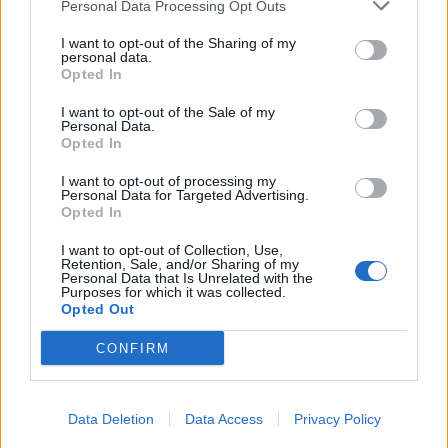
Personal Data Processing Opt Outs
I want to opt-out of the Sharing of my
personal data.
Opted In
I want to opt-out of the Sale of my
Personal Data.
Opted In
I want to opt-out of processing my
Personal Data for Targeted Advertising.
Opted In
I want to opt-out of Collection, Use,
Retention, Sale, and/or Sharing of my
Personal Data that Is Unrelated with the
Purposes for which it was collected.
Opted Out
CONFIRM
Data Deletion
Data Access
Privacy Policy