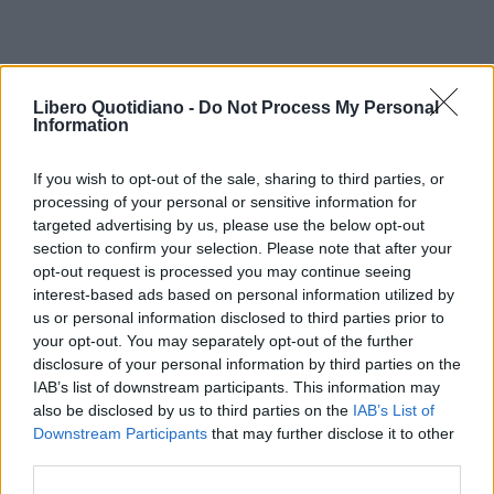
Libero Quotidiano -
Do Not Process My Personal
Information
If you wish to opt-out of the sale, sharing to third parties, or
processing of your personal or sensitive information for
targeted advertising by us, please use the below opt-out
section to confirm your selection. Please note that after your
opt-out request is processed you may continue seeing
interest-based ads based on personal information utilized by
us or personal information disclosed to third parties prior to
your opt-out. You may separately opt-out of the further
disclosure of your personal information by third parties on the
IAB’s list of downstream participants. This information may
also be disclosed by us to third parties on the
IAB’s List of
Downstream Participants
that may further disclose it to other
third parties.