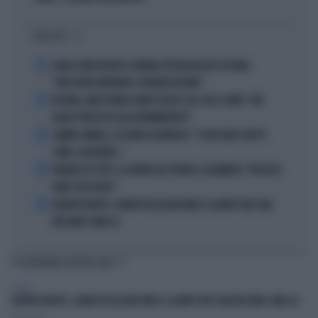
I PIÙ LETTI
1
CARLO CONTI RICEVE IL PREMIO SPETTACOLO DEL FESTIVAL
"ORIZZONTI DIFFERENTI, PENSIERI DISTINTI"
2
IN ONDA, MULÈ FRENA SUBITO TELESE SUL CASO-CONTE: "MA
QUALE PROCESSO ALLA NORIMBERGA?!"
3
JANNIK SINNER, LA TEORIA DI NARGISO: "I SUOI GUAI? UN PO'
COME I CALCIATORI..."
4
FRANCESCO TOTTI, LA VERITÀ SUL PUGNO A COLONNESE: "MI DISSE:
NON È TUO FIGLIO"
5
EUROPEI NUOTO, CHIARA PELLACANI VINCE IL QUINTO ORO: MAI
NESSUNO COME LEI
TI POTREBBERO INTERESSARE
SPORT
EUROPEI NUOTO, CHIARA PELLACANI VINCE IL QUINTO ORO: MAI NESSUNO COME LEI