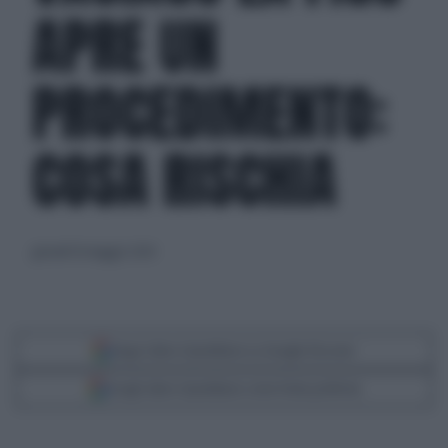
APRE UN
PROCEDIMENTO:
COSA RISCHIA
giovedì 16 maggio 2024
Segui Libero Quotidiano su Google Discover
Scegli Libero Quotidiano come fonte preferita