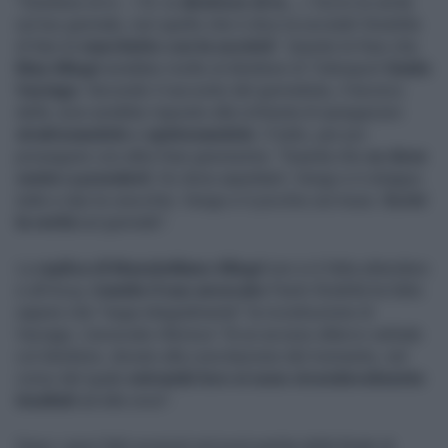
"Direttore di m…! Sì, tu
direttore di m….
! Scrivi la verità
sul tuo giornale, non quello che ti dice la società! Smettila
di fare le
marchette con la società
". Queste le frasi che
Max Allegri
avrebbe rivolto al direttore di Tuttosport
Guido
Vaciago
. Secondo il racconto del giornalista, il tecnico
della Juve avrebbe risposto alla richiesta di spiegazioni
strattonandolo
e
spintonandolo
. Il tutto, per poi
proseguire con altre frasi gravissime. "Guarda che
so dove
venire a prenderti
. So dove aspettarti. Vengo e ti strappo
tutte e due le orecchie. Vengo e ti picchio sul muso.
Scrivi
la verità
sul giornale".
La
replica di Massimiliano Allegri
non si è fatta attendere
e all'
Ansa
,
tramite il suo avvocato
Paolo Rodella ha fatto
sapere che "nega integralmente" la ricostruzione di
Vaciago. L'avvocato riferisce "di un acceso alterco verbale
col direttore, dovuto alla concitazione del momento, nel
corso del quale
entrambi loro si sono vicendevolmente
insultati
ad alta voce".
Dopo i gravi fatti avvenuti nel post partita della finale di