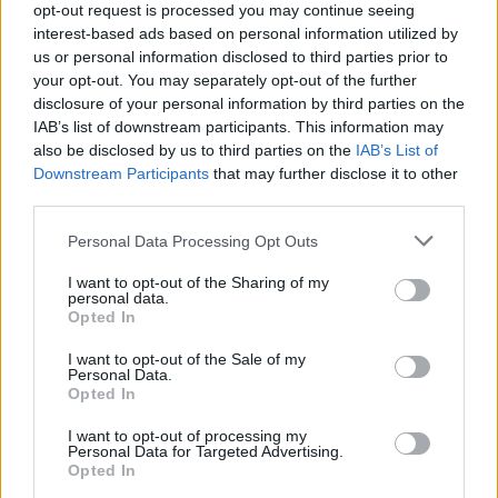
opt-out request is processed you may continue seeing
interest-based ads based on personal information utilized by
us or personal information disclosed to third parties prior to
your opt-out. You may separately opt-out of the further
Seguici su Google Discover
disclosure of your personal information by third parties on the
IAB’s list of downstream participants. This information may
Segui Libero Quotidiano su Google Discover
also be disclosed by us to third parties on the
IAB’s List of
Scegli Libero Quotidiano come fonte preferita
Downstream Participants
that may further disclose it to other
third parties.
SEZIONI
Personal Data Processing Opt Outs
I want to opt-out of the Sharing of my
SPETTACOLI
personal data.
Opted In
SCIENZA E TECH
I want to opt-out of the Sale of my
Personal Data.
Opted In
ALTRO
I want to opt-out of processing my
Personal Data for Targeted Advertising.
Opted In