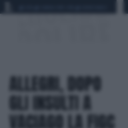
CEUTA
SCANDALO CONTE-COVID
SIGFRIDO RANUCCI
ALLEGRI, DOPO
GLI INSULTI A
VACIAGO LA FIGC