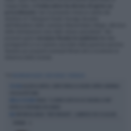
Coppa Italia, la
Federcalcio ha deciso di aprire un
procedimento
"per le presunte minacce subite dal
direttore di Tuttosport Guido Vaciago da parte
dell'allenatore della Juventus Massimiliano Allegri, alla luce
delle dichiarazioni rese dallo stesso giornalista". Nei
prossimi giorni
verranno fissate le audizioni
dei due
protagonisti in cui saranno ascoltati dalla giustizia sportiva.
Saranno poi acquisiti eventuali filmati utili a ricostruire la
dinamica della vicenda.
Tag
MASSIMILIANO ALLEGRI
GUIDO VACIAGO
FEDERCALCIO
ALLEGRI AL NAPOLI, SUBITO PAROLE AL VELENO CONTRO CARDINALE:
STOCCATA
COSA HA DETTO MAX
MILAN, "IL GIORNO ESATTO IN CUI È INIZIATA LA FINE":
PAROLA DI NOCERINO
DIETRO LO SPROFONDO ROSSONERO
TAM TAM DAL MILAN: "PARTI IRRIGIDITE", CLAMOROSE VOCI SU ALLEGRI
MAX
OPINIONI