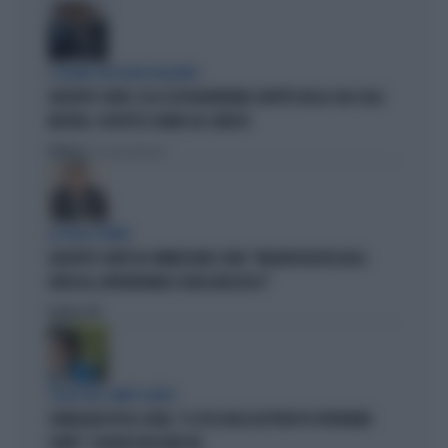
I LEGAMI CON OLIVIA PALADINO
GIUSEPPE CONTE, ECCO CHI PAGHEREBBE L'AFFITTO DELLA SUA CASA:
MISTERO, SOSPETTI E DUBBI SUL CATASTO
Politica
di Giacomo Amadori
LA FUGA È FINITA
GIUSEPPE CONTE IN COMMISSIONE COVID: "MELONI REGISTA DEGLI
ATTACCHI, AFFRONTIAMOCI SENZA MEZZUCCI"
Politica
di
SCELTE NEL CAMPO LARGO
SONDAGGIO IPSOS-DOXA, "IL 92% DEGLI ELETTORI PD VOTEREBBE
CONTE": SCHLEIN SPAZZATA VIA