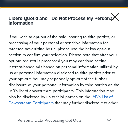
ACQUISTA ABBONAMENTO
Libero Quotidiano -
Do Not Process My Personal
Information
If you wish to opt-out of the sale, sharing to third parties, or
processing of your personal or sensitive information for
targeted advertising by us, please use the below opt-out
section to confirm your selection. Please note that after your
opt-out request is processed you may continue seeing
interest-based ads based on personal information utilized by
us or personal information disclosed to third parties prior to
your opt-out. You may separately opt-out of the further
Seguici su Google Discover
disclosure of your personal information by third parties on the
IAB’s list of downstream participants. This information may
Segui Libero Quotidiano su Google Discover
also be disclosed by us to third parties on the
IAB’s List of
Scegli Libero Quotidiano come fonte preferita
Downstream Participants
that may further disclose it to other
third parties.
SEZIONI
Personal Data Processing Opt Outs