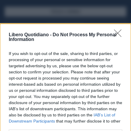
SFOGLIA IL GIORNALE
ACQUISTA ABBONAMENTO
Libero Quotidiano -
Do Not Process My Personal
Information
If you wish to opt-out of the sale, sharing to third parties, or
processing of your personal or sensitive information for
targeted advertising by us, please use the below opt-out
section to confirm your selection. Please note that after your
opt-out request is processed you may continue seeing
interest-based ads based on personal information utilized by
us or personal information disclosed to third parties prior to
your opt-out. You may separately opt-out of the further
Seguici su Google Discover
disclosure of your personal information by third parties on the
IAB’s list of downstream participants. This information may
Segui Libero Quotidiano su Google Discover
also be disclosed by us to third parties on the
IAB’s List of
Scegli Libero Quotidiano come fonte preferita
Downstream Participants
that may further disclose it to other
third parties.