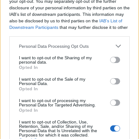
your opt-out. You may separately opt-out of the further
Seguici su Google Discover
disclosure of your personal information by third parties on the
IAB’s list of downstream participants. This information may
Segui Libero Quotidiano su Google Discover
also be disclosed by us to third parties on the
IAB’s List of
Scegli Libero Quotidiano come fonte preferita
Downstream Participants
that may further disclose it to other
third parties.
SEZIONI
Personal Data Processing Opt Outs
I want to opt-out of the Sharing of my
SPETTACOLI
personal data.
Opted In
SCIENZA E TECH
I want to opt-out of the Sale of my
Personal Data.
Opted In
ALTRO
I want to opt-out of processing my
Personal Data for Targeted Advertising.
Opted In
I want to opt-out of Collection, Use,
Retention, Sale, and/or Sharing of my
Personal Data that Is Unrelated with the
Purposes for which it was collected.
Libero Shopping
Contatti
Pubblicità
Cookie policy
Privacy policy