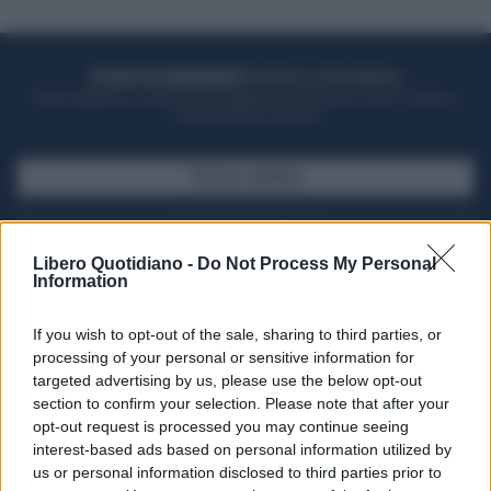
ACQUISTA UN ABBONAMENTO
OTTIENI DEI SUPER VANTAGGI
Potrai sfogliare la rivista online, leggere tutte le edizioni locali, ricevere a
casa il giornale cartaceo
SFOGLIA IL GIORNALE
ACQUISTA ABBONAMENTO
Libero Quotidiano -
Do Not Process My Personal
Information
If you wish to opt-out of the sale, sharing to third parties, or
processing of your personal or sensitive information for
targeted advertising by us, please use the below opt-out
section to confirm your selection. Please note that after your
opt-out request is processed you may continue seeing
interest-based ads based on personal information utilized by
us or personal information disclosed to third parties prior to