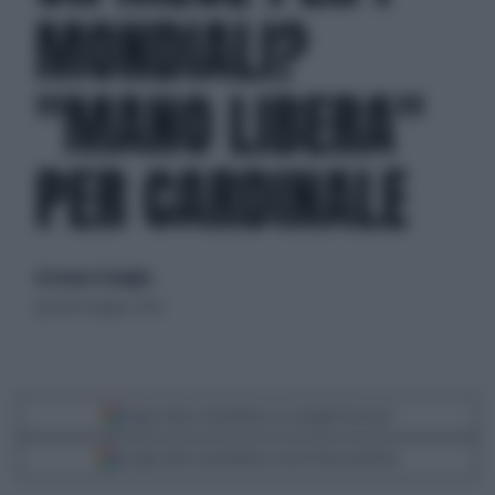
MONDIALI?
"MANO LIBERA"
PER CARDINALE
di Lorenzo Pastuglia
giovedì 4 giugno 2026
Segui Libero Quotidiano su Google Discover
Scegli Libero Quotidiano come fonte preferita