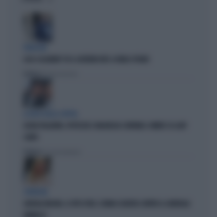
PARAGON
LUCA CASARINI? FU IL GOVERNO M5S A FARLO SPIARE
Politica
di Brunella Bolloli
LA RETE DELLA COPPIA
OLIVIA PALADINO, IPOTECHE E MAGHEGGI CONTABILI: OMBRE SU LADY
CONTE
Politica
di Giacomo Amadori
STRATEGIE
GIORGIA MELONI, IL VOTO UTILE: L'ARMA SEGRETA CONTRO IL GENERALE
VANNACCI