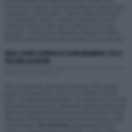
influenza diretta sulle decisioni sportive, anche se lui
stesso ha poi chiarito come questa lettura sia stata in parte
amplificata. In termini pratici, significa affiancare il fondo
con esperienza, visione e relazioni costruite in anni di
carriera ai massimi livelli. Non si tratta però di un ruolo
esecutivo: le decisioni su allenatore, dirigenti e struttura
del club restano in mano alla proprietà e ai vertici operativi.
MILAN, IL NOME A SORPRESA DI ZLATAN IBRAHIMOVIC: ECCO IL
PROSSIMO ALLENATORE
La panchina del Milan è ancora un punto interrogativo, e dentro il club si ha
la sensazione che la scelta non sia...
Ibra, in particolare, partecipa ai confronti, offre opinioni,
porta la sua esperienza, ma non è lui a firmare le scelte
finali. Una distinzione importante, che spesso però si perde
nella percezione esterna, soprattutto quando si parla di una
figura così ingombrante dal punto di vista mediatico. Negli
ultimi giorni ha fatto discutere anche il suo impegno come
opinionista per i
Mondiali 2026
, interpretato da alcuni
come un segnale di distanza dal Milan. In realtà si tratta