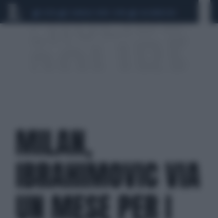
CEUTA
SCANDALO CONTE-COVID
CALCIOMERCATO
MILAN,
IBRAHIMOVIC VIA
UN MESE PER I