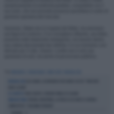
semplicemente di un’attività parallela, compatibile con il
suo ruolo, che non prevede presenza quotidiana in sede né
gestione operativa del mercato.
Insomma, Zlatan non è il regista del Milan, ma nemmeno
una figura di contorno. È un consigliere influente, ascoltato,
presente nelle dinamiche strategiche, ma inserito dentro
una catena decisionale ben definita. E in un momento così
delicato per il club, chiarire i confini non è solo una
questione di ruoli, ma anche di percezione pubblica.
Tag
IBRAHIMOVIC
VERONA MILAN
GERRY SCONTI
MONDIALI 2026
LELE ADANI, LA BORDATA DI RICCARDO CUCCHI: "NON DEVE
MONDIALI 2026
DARE LEZIONI"
TORO SEDUTO: L'ERRORE FATALE DI SCALONI
LO SCONFITTO
SPAGNA-ARGENTINA, LA FRASE DI LEO MESSI SCATENA I
IMMAGINI VIRALI
COMPLOTTISTI: "VOLEVANO PERDERE"
OPINIONI