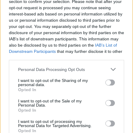
section to confirm your selection. Please note that after your
opt-out request is processed you may continue seeing
interest-based ads based on personal information utilized by
us or personal information disclosed to third parties prior to
your opt-out. You may separately opt-out of the further
Seguici su Google Discover
disclosure of your personal information by third parties on the
IAB’s list of downstream participants. This information may
Segui Libero Quotidiano su Google Discover
also be disclosed by us to third parties on the
IAB’s List of
Scegli Libero Quotidiano come fonte preferita
Downstream Participants
that may further disclose it to other
third parties.
SEZIONI
Personal Data Processing Opt Outs
I want to opt-out of the Sharing of my
SPETTACOLI
personal data.
Opted In
SCIENZA E TECH
I want to opt-out of the Sale of my
Personal Data.
Opted In
ALTRO
I want to opt-out of processing my
Personal Data for Targeted Advertising.
Opted In