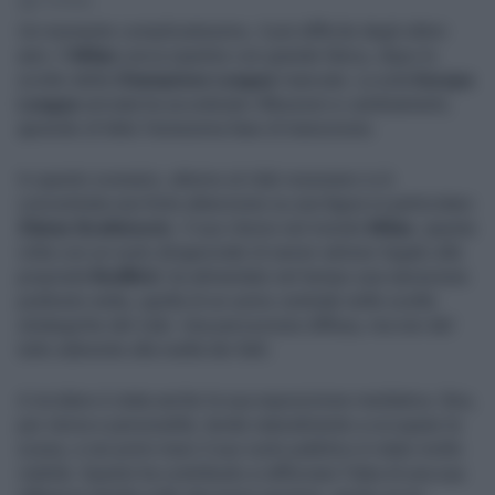
2' di lettura
Un momento complicatissimo, il più difficile degli ultimi
anni. Il
Milan
cerca ripartire con grande fatica, dopo lo
scotto della
Champions League
mancata. La sola
Europa
League
arrivata ha accelerato riflessioni e cambiamenti,
aprendo di fatto l’ennesima fase di transizione.
In questo scenario, attorno al club rossonero si è
concentrata una forte attenzione su una figura in particolare:
Zlatan Ibrahimovic
. Il suo ritorno nel mondo
Milan
, questa
volta con un ruolo dirigenziale di senior advisor legato alla
proprietà
RedBird
, ha alimentato nel tempo una narrazione
piuttosto netta, quella di un uomo centrale nelle scelte
strategiche del club. Una percezione diffusa, ma non del
tutto aderente alla realtà dei fatti.
A incidere è stata anche la sua esposizione mediatica. Ibra,
per storia e personalità, tende naturalmente a occupare la
scena, e nei primi mesi il suo ruolo pubblico è stato molto
visibile. Questo ha contribuito a rafforzare l’idea di una sua