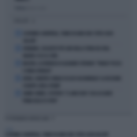
Politica
di Fausto Carioti
I PIÙ LETTI
1
ECATOMBE A MONTREAL, TENNIS IN GINOCCHIO: TUTTA COLPA
DELL'ATP
2
DIOMANDE, L'ACQUISTO PIÙ CARO NELLA STORIA DEL REAL
MADRID: ECCO LE CIFRE
3
MACRON, LA DENUNCIA DI ALEXANDR STEPANOV: "PARIGI? PUZZA
E URINA OVUNQUE"
4
ARTAN, L'ARBITRO SOMALO ESCLUSO DAI MONDIALI? LA DECISIONE:
SCHIAFFO-UEFA A TRUMP
5
JANNIK SINNER, L'ESPERTO: "IL GINOCCHIO? COSA ACCADRÀ
PRIMA DELLO US OPEN"
TI POTREBBERO INTERESSARE
SPORT
ECATOMBE A MONTREAL, TENNIS IN GINOCCHIO: TUTTA COLPA DELL'ATP