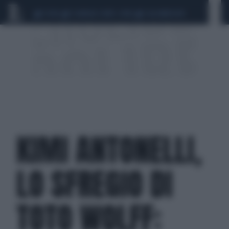
CEUTA
SCANDALO CONTE-COVID
CALCIOMERCATO
KIMI ANTONELLI,
LO SFREGIO DI
TOTO WOLFF: