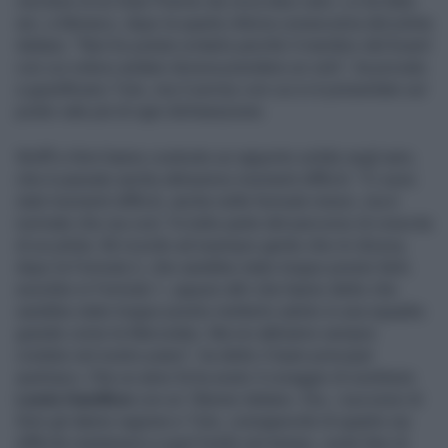
vincitore di un Gran Premio da circa dieci anni. Lo ha fatto
ieri, a Monaco, dopo la quarta vittoria consecutiva del pilota
italiano. "Non ho potuto evitarlo perché il membro del board
con cui volevo andare doveva prendere un volo", ha provato
a giustificarsi Toto, ma il sorriso con cui si è presentato sul
podio vale più di ogni dichiarazione.
Wolff e Kimi hanno costruito un rapporto solido negli anni,
che è passato anche attraverso momenti difficili. "Ci sono
stati momenti difficili, anche nelle formule minori, ma è
normale che sia così. Fa tutto parte del percorso di crescita
di un pilota. Mi ricordo ad esempio gente che mi diceva,
dopo la Formula 2, che sarebbe stato troppo presto farlo
esordire in Formula 1, oppure altri che hanno detto che
sarebbe stato troppo presto metterlo subito in una squadra
grande come la Mercedes. Ma noi abbiamo sempre
creduto nel nostro piano", ha detto il team principal
austriaco. Che un anno fa ha avuto il coraggio di sostituire
Lewis Hamilton
con un 18enne italiano. Ora, i successi di
Kimi gli danno ragione e Toto, consapevole di quanto sia
difficile mantenersi a quel livello nel tempo, vuole fare di