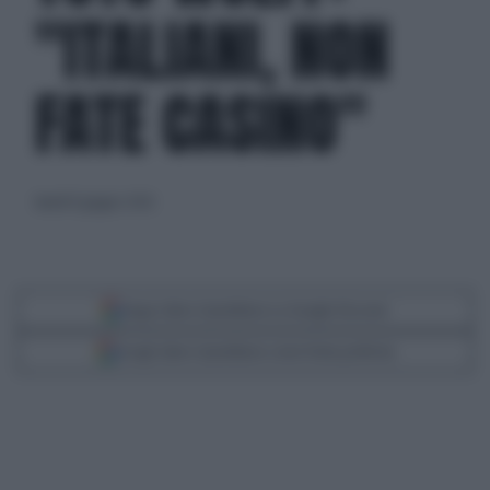
"ITALIANI, NON
FATE CASINO"
lunedì 8 giugno 2026
Segui Libero Quotidiano su Google Discover
Scegli Libero Quotidiano come fonte preferita