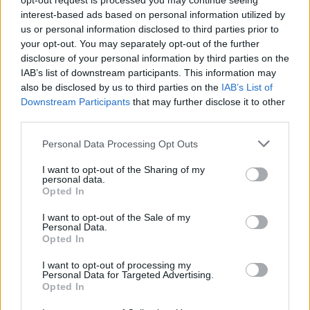
opt-out request is processed you may continue seeing
interest-based ads based on personal information utilized by
us or personal information disclosed to third parties prior to
your opt-out. You may separately opt-out of the further
Seguici su Google Discover
disclosure of your personal information by third parties on the
IAB’s list of downstream participants. This information may
Segui Libero Quotidiano su Google Discover
also be disclosed by us to third parties on the
IAB’s List of
Scegli Libero Quotidiano come fonte preferita
Downstream Participants
that may further disclose it to other
third parties.
SEZIONI
Personal Data Processing Opt Outs
I want to opt-out of the Sharing of my
SPETTACOLI
personal data.
Opted In
SCIENZA E TECH
I want to opt-out of the Sale of my
Personal Data.
Opted In
ALTRO
I want to opt-out of processing my
Personal Data for Targeted Advertising.
Opted In