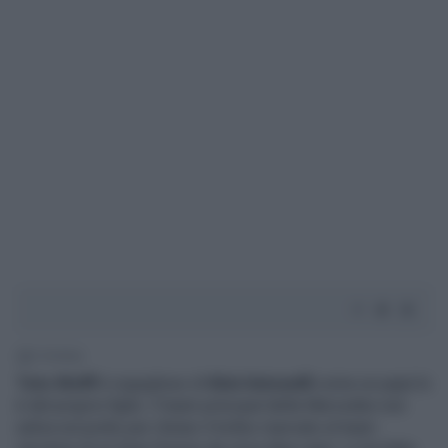
2' di lettura
Toto Wolff
è orgoglioso di
Kimi Antonelli
come un papà lo
è del proprio figlio. Il team principal della Mercedes non
saliva sul podio per ritirare il trofeo riservato al team