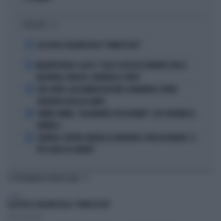
I PIÙ LETTI
1
ALL’ASTA IL PALLONE DELLA “MANO DI DIO”
2
MALDINI VUOTA IL SACCO: "COSA È SUCCESSO DAVVERO CON LA
NAZIONALE, MALAGÒ, GUARDIOLA E PIRLO"
3
JUVE-INTER, ALESSANDRO BASTONI SCARAVENTA A TERRA
ZHEGROVA: RISSA IN CAMPO
4
JANNIK SINNER, "DOLCEMENTE OSSESSIONATO": CHI SI INCHINA AL
NUMERO 1
5
JUVENTUS, PAPERE-MICHELE DI GREGORIO E TIFOSI IN RIVOLTA: "IL
PIÙ SCARSO DI SEMPRE"
TI POTREBBERO INTERESSARE
SPORT
ALL’ASTA IL PALLONE DELLA “MANO DI DIO”
Andrea Fatibene