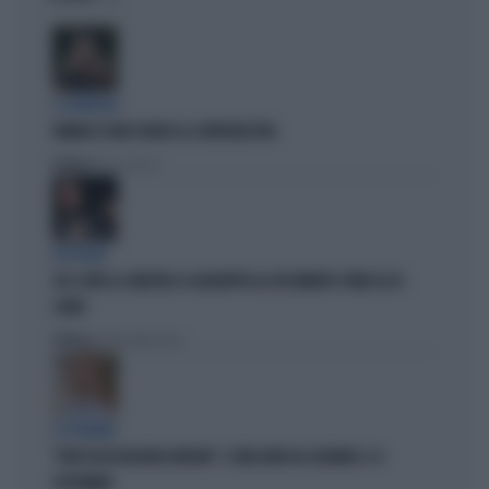
IL GENERALE
VANNACCI NON CHIUDE AL CENTRODESTRA
Politica
di Elisa Calessi
DISPERATI
SUL COVID LA SINISTRA SI AGGRAPPA AL DOCUMENTO-PATACCA DI
CONTE
Politica
di Andrea Muzzolon
LA PREMIER
"DOVE VA IN VACANZA MELONI". E UNA DATA DA SEGNARE: IL 4
SETTEMBRE