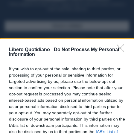
Potrai sfogliare la rivista online, leggere tutte le edizioni locali, ricevere a
casa il giornale cartaceo
SFOGLIA IL GIORNALE
ACQUISTA ABBONAMENTO
Libero Quotidiano -
Do Not Process My Personal
Information
If you wish to opt-out of the sale, sharing to third parties, or
processing of your personal or sensitive information for
targeted advertising by us, please use the below opt-out
section to confirm your selection. Please note that after your
opt-out request is processed you may continue seeing
interest-based ads based on personal information utilized by
us or personal information disclosed to third parties prior to
your opt-out. You may separately opt-out of the further
Seguici su Google Discover
disclosure of your personal information by third parties on the
IAB’s list of downstream participants. This information may
Segui Libero Quotidiano su Google Discover
also be disclosed by us to third parties on the
IAB’s List of