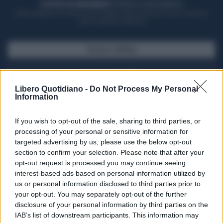
ACQUISTA UN ABBONAMENTO
OTTIENI DEI SUPER VANTAGGI
Potrai sfogliare la rivista online, leggere tutte le edizioni locali, ricevere a
casa il giornale cartaceo
SFOGLIA IL GIORNALE
ACQUISTA ABBONAMENTO
Libero Quotidiano -
Do Not Process My Personal
Information
If you wish to opt-out of the sale, sharing to third parties, or
processing of your personal or sensitive information for
targeted advertising by us, please use the below opt-out
section to confirm your selection. Please note that after your
opt-out request is processed you may continue seeing
interest-based ads based on personal information utilized by
us or personal information disclosed to third parties prior to
your opt-out. You may separately opt-out of the further
Seguici su Google Discover
disclosure of your personal information by third parties on the
IAB’s list of downstream participants. This information may
Segui Libero Quotidiano su Google Discover