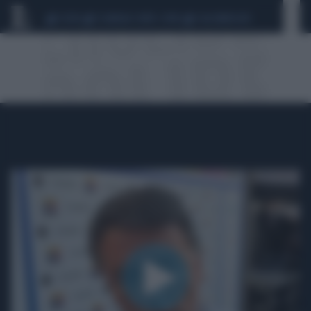
CEUTA
SCANDALO CONTE-COVID
CALCIOMERCATO