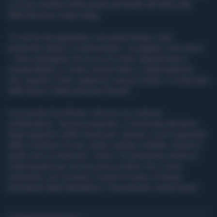
a chi gli chiedeva delle parole del leader del M5s sulla
difficoltà di un campo largo.
"Io non ho da rispondere, non perdo tempo a fare
polemiche dentro il centrosinistra - ha tagliato corto Renzi
-. Sono impegnato 24 ore su 24 a fare l'opposizione a
Giorgia Meloni, e credo che per farla ci voglia qualcuno
che, quando si alza, sappia su cosa picchiare, a cominciare
dalle tasse e dalla pressione fiscale".
L'ex premier ha indicato i temi su cui costruire
un'alternativa: "servono proposte, a cominciare dal tema
degli stipendi e delle misure per i giovani, e più in generale
dalle condizioni di vita: sanità, energia, bollette. Questo è
quello che mi interessa". Invece "le polemiche interne al
centrosinistra per me non sono un tema. Più ci sono
polemiche, più corriamo il rischio di avere La Russa
presidente della Repubblica. Francamente, anche basta".