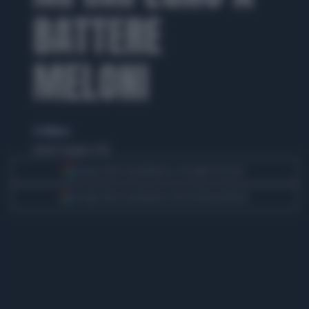
BATTERE
MELONI
di TMNews
lunedì 15 giugno 2026
Segui Libero Quotidiano su Google Discover
Scegli Libero Quotidiano come fonte preferita