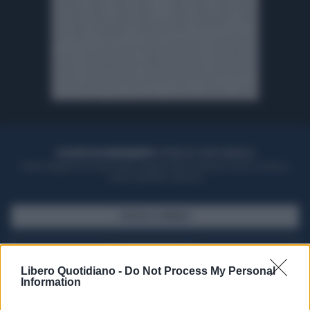
ACQUISTA UN ABBONAMENTO
OTTIENI DEI SUPER VANTAGGI
Potrai sfogliare la rivista online, leggere tutte le edizioni locali, ricevere a
casa il giornale cartaceo
SFOGLIA IL GIORNALE
ACQUISTA ABBONAMENTO
Libero Quotidiano -
Do Not Process My Personal
Information