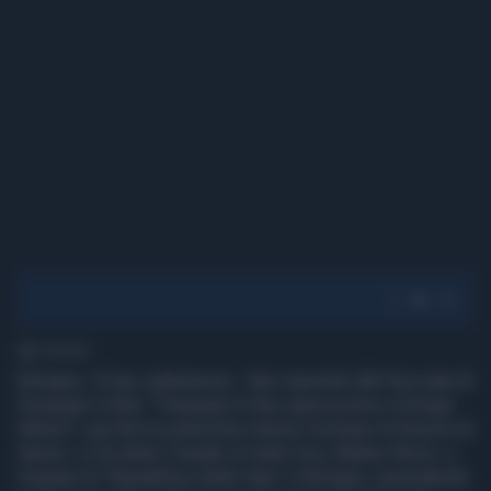
1' di lettura
Bologna, 15 giu. (askanews) - Non rispondo alle frecciate di
Giuseppe Conte: "l'impegno è fare opposizione a Giorgia
Meloni", perché le polemiche interne rischiano di favorire la
destra. Lo ha detto il leader di Italia Viva, Matteo Renzi, a
margine di "Repubblica delle Idee" a Bologna, rispondendo