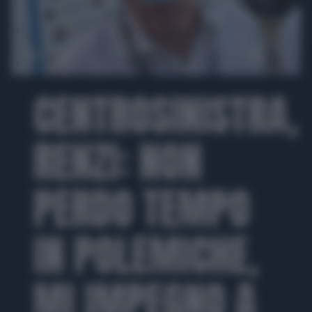
00:00
CENTROSINISTRA,
RENZI: NON
PERDO TEMPO
IN POLEMICHE,
MI IMPEGNO A