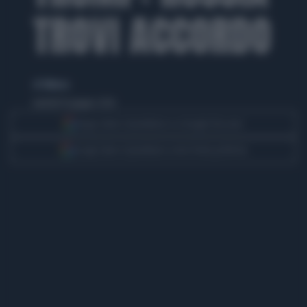
TROVI ACCORDO
di TMNews
martedì 16 giugno 2026
Segui Libero Quotidiano su Google Discover
Scegli Libero Quotidiano come fonte preferita