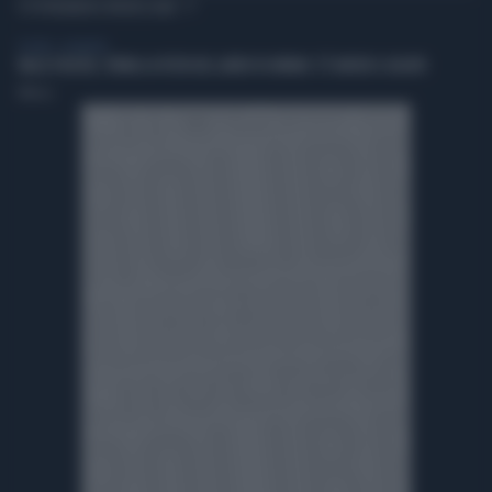
TI POTREBBERO INTERESSARE
TV NEWS - ASKANEWS
VALLE D'AOSTA, TORNA LA FESTA DEL LARDO DI ARNAD: C'È ANCHE IL GELATO
TMNews