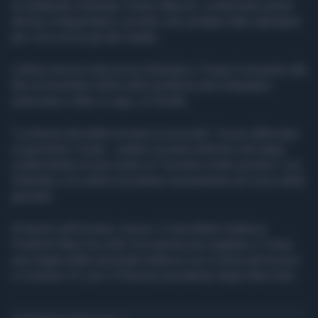
un trilaterale Zelensky-Trump-Macron, confermato anche
dal Kyiv Independent, incontro che avrebbe fatto attendere
per circa un'ora gli altri leader.
L'ultimo faccia a faccia tra Zelensky e Trump è avvenuto alla
fine di dicembre 2025 nella residenza del miliardario
americano a Mar-a-Lago, in Florida.
"La Russia dovrebbe trovare un accordo", ha poi affermato
ai giornalisti Trump - seduto accanto all'emiro del Qatar -
confermando di aver avuto un "incontro molto positivo" con
Zelensky e di volerlo incontrare nuovamente nel corso della
giornata.
Al tavolo sull'Ucraina, invece, il cancelliere tedesco
Friedrich Merz ha colto l'occasione per regalare a Trump
una maglia della nazionale tedesca con il nome del tycoon
e il numero 47, per il 47esimo presidente degli Stati Uniti.