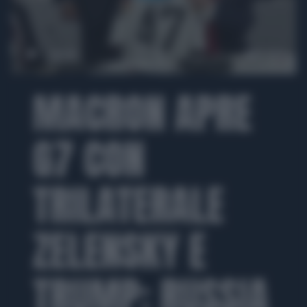
00:00
MACRON APRE
G7 CON
TRILATERALE
ZELENSKY E
TRUMP: RUSSIA