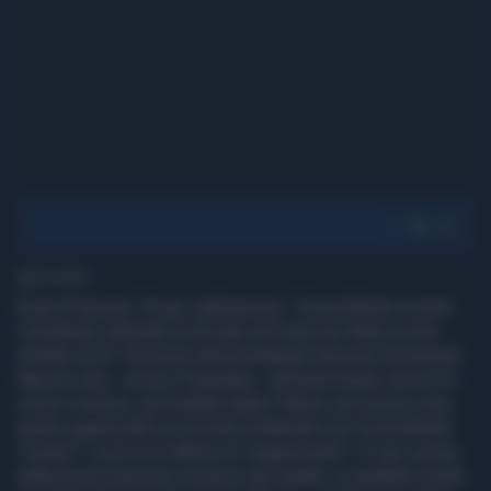
1' di lettura
Evian (Francia), 16 giu. (askanews) - Il presidente ucraino
Volodymyr Zelensky è arrivato ad Evian-les-Bains come
invitato al G7. Ricevuto dal presidente francese Emmanuel
Macron che - scrive il Guardian - all'Hotel Royal, dove è in
corso il vertice, gli avrebbe detto "Allora, per prima cosa,
avete organizzato un incontro bilaterale con il presidente
Trump?", e poi si è offerto di "organizzarlo". E così, prima
della prima sessione di lavoro dei leader, si sarebbe svolto