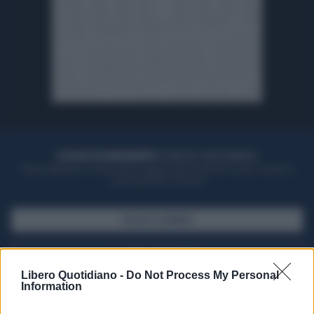
ACQUISTA UN ABBONAMENTO
OTTIENI DEI SUPER VANTAGGI
Potrai sfogliare la rivista online, leggere tutte le edizioni locali, ricevere a
casa il giornale cartaceo
SFOGLIA IL GIORNALE
ACQUISTA ABBONAMENTO
Libero Quotidiano -
Do Not Process My Personal
Information