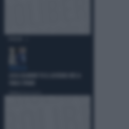
OPINIONI
PARAGON
LUCA CASARINI? FU IL GOVERNO M5S A
FARLO SPIARE
Politica
di Brunella Bolloli