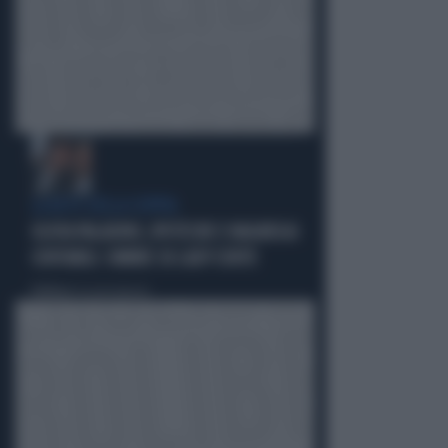
LA RETE DELLA COPPIA
OLIVIA PALADINO, IPOTECHE E MAGHEGGI
CONTABILI: OMBRE SU LADY CONTE
Politica
di Giacomo Amadori