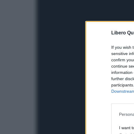
Libero Qu
If you wish 
sensitive in
confirm you
continue se
information 
further disc
participants
Downstream 
Persona
I want t