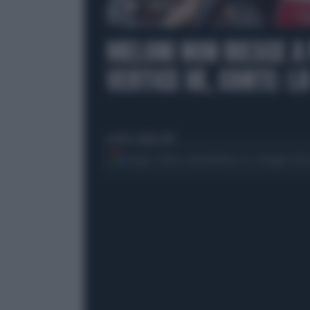
00:00
MELONI NON RIESCE A
VERTICE UE, CONTE: L
venerdì 5 giugno 2026
Segui Libero Quotidiano su Google Dis