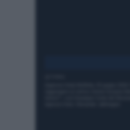
1' di lettura
(Agenzia Vista) Molfetta, 05 giugno 2026 "
raggiungere un vertice Unione Europea-Bal
Salvini?", così Giuseppe Conte del Movime
Agenzia Vista / Alexander Jakhnagiev