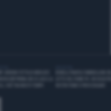
Y VISTA
VIDEO BY VISTA
P: AVREMO FETTA DI MERCATO
BONELLI PIANTA L'OMBRELLONE NE
MICROCHIP PRIMA CHE IO LASCI LA
LETTO DEL FIUME PO: UN DISASTRO
CA, CIOÈ TRA MOLTO TEMPO
NOSTRI FIUMI SI PROSCIUGANO