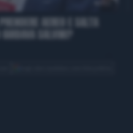
 PRENDERE AEREO E SALTA
O GUIDAVA SALVINI?
CONDIVIDI
cover
Scegli Libero Quotidiano come fonte preferita