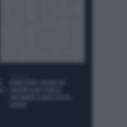
VIDEO BY VISTA
L
ESODO ESTIVO, PER ANAS NEL
, I
WEEKEND OLTRE 25 MLN DI
SPOSTAMENTI SOSPESO 83% DEI
CANTIERI