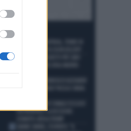
I PIÙ LETTI
ECATOMBE A MONTREAL, TENNIS IN
1
GINOCCHIO: TUTTA COLPA DELL'ATP
DIOMANDE, L'ACQUISTO PIÙ CARO
2
NELLA STORIA DEL REAL MADRID:
ECCO LE CIFRE
MACRON, LA DENUNCIA DI ALEXANDR
3
STEPANOV: "PARIGI? PUZZA E URINA
OVUNQUE"
ARTAN, L'ARBITRO SOMALO ESCLUSO
4
DAI MONDIALI? LA DECISIONE:
SCHIAFFO-UEFA A TRUMP
JANNIK SINNER, L'ESPERTO: "IL
5