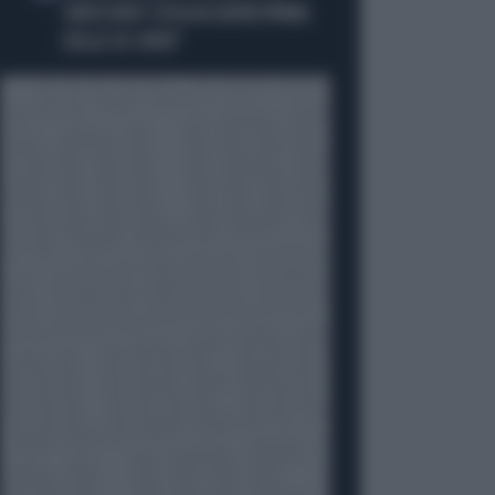
GINOCCHIO? COSA ACCADRÀ PRIMA
DELLO US OPEN"