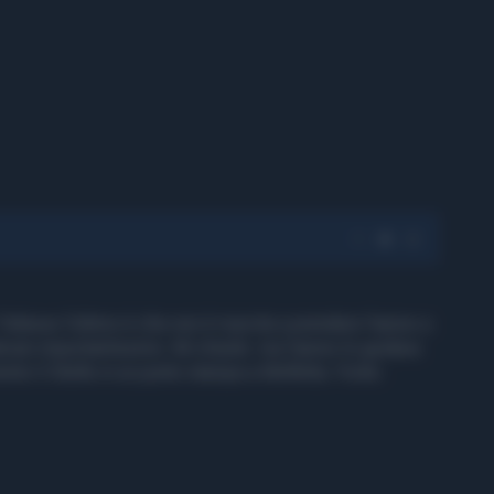
Adesso l'ultimo è che non è riuscita a prendere l'aereo a
cani importantissimo. Mi chiedo: ma l'aereo lo guidava
nto 5 Stelle in un punto stampa a Molfetta. Fonte: