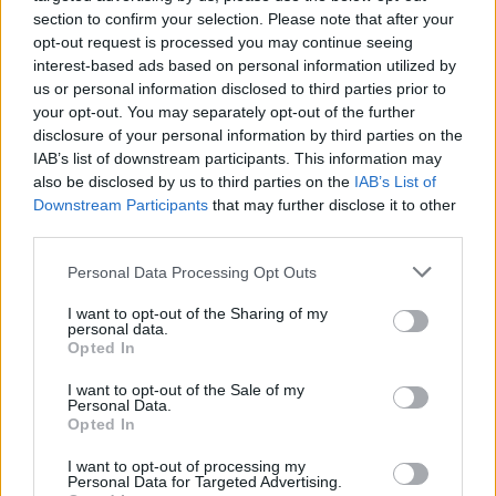
section to confirm your selection. Please note that after your
opt-out request is processed you may continue seeing
interest-based ads based on personal information utilized by
us or personal information disclosed to third parties prior to
your opt-out. You may separately opt-out of the further
Seguici su Google Discover
disclosure of your personal information by third parties on the
IAB’s list of downstream participants. This information may
Segui Libero Quotidiano su Google Discover
also be disclosed by us to third parties on the
IAB’s List of
Scegli Libero Quotidiano come fonte preferita
Downstream Participants
that may further disclose it to other
third parties.
SEZIONI
Personal Data Processing Opt Outs
I want to opt-out of the Sharing of my
SPETTACOLI
personal data.
Opted In
SCIENZA E TECH
I want to opt-out of the Sale of my
Personal Data.
Opted In
ALTRO
I want to opt-out of processing my
Personal Data for Targeted Advertising.