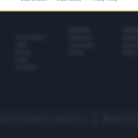
SPETTACOLI
SCIENZA
Rissa Politica
Spettacoli
Alimen
Italia
Televisione
beness
Europa
Gossip
Salute
Esteri
Economia
egui Libero Quotidiano su Google Discover
Scegli Libero