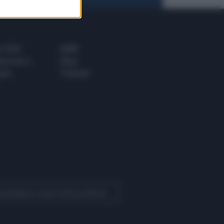
 E TECH
ALTRO
tazione e
Blog
ere
Podcast
 Quotidiano come fonte preferita