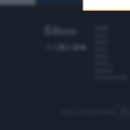
SEZIONI
Home
Meteo
Sport
Milano
Politica
Giustizia
Terra promessa
Seguici su Google Discover
S