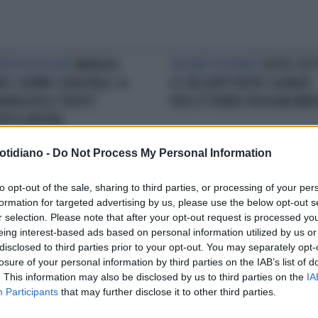
ERTA IN RAGGIRI
MANGIA A
VACANZE ROVINATE
HOTEL SOT
FO, DORME E NON PAGA: LA
LE TUE ASPETTATIVE? QUANDO
GNORA DELLE TRUFFE"
PUOI OTTENERE UN RISARCIME
PISCE ANCORA
otidiano -
Do Not Process My Personal Information
ENZIONE
LE 5 COSE DA FARE IN
INCUBO
MODENA, ALLOGGIA NEG
to opt-out of the sale, sharing to third parties, or processing of your per
EL APPENA ENTRATI IN
HOTEL DI LUSSO SENZA PAGARE
formation for targeted advertising by us, please use the below opt-out s
NZA: OCCHIO ALLA
CHI È STATO ARRESTATO
r selection. Please note that after your opt-out request is processed y
PRESA...
eing interest-based ads based on personal information utilized by us or
disclosed to third parties prior to your opt-out. You may separately opt-
losure of your personal information by third parties on the IAB’s list of
LA COMMUNITY
. This information may also be disclosed by us to third parties on the
IA
Participants
that may further disclose it to other third parties.