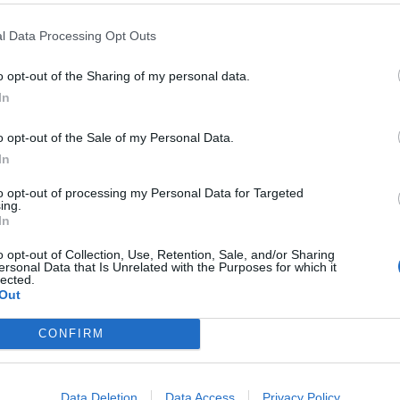
VIZI DA GRAND'HOTEL IMMERSI
EROICO
CALCUTTA, "PER NON
 VERDE PER UNA VACANZA DI
ESSERE STUPRATE": CLAMOROS
l Data Processing Opt Outs
SO NELLA CAPITALE EUROPEA
COSÌ IL CANTANTE HA SALVATO L
o opt-out of the Sharing of my personal data.
 CAMPING A 5 STELLE
SUE FAN
In
o opt-out of the Sale of my Personal Data.
ITE RICETTE PROGRESSISTE
PICCO DI SBARCHI
MIGRANTI, O
In
 LA PROPOSTA PER
LA SINISTRA LI VUOLE RIMETTER
TRASTARE IL PICCO DI
IN HOTEL
to opt-out of processing my Personal Data for Targeted
ing.
RCHI: MIGRANTI IN HOTEL
In
o opt-out of Collection, Use, Retention, Sale, and/or Sharing
ersonal Data that Is Unrelated with the Purposes for which it
1
2
3
4
5
...
8
lected.
Out
CONFIRM
 SUPER VANTAGGI
S
e le edizioni locali, ricevere a casa il giornale cartaceo
Data Deletion
Data Access
Privacy Policy