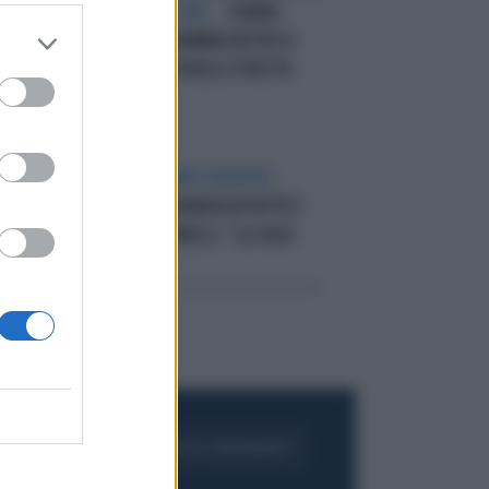
RIABILITAZIONE. MA...
CHIARA
O,
FERRAGNI, IL DRAMMA DIETRO A
E
QUESTA FOTO IN VALLE D'AOSTA
RA
IL PRESUNTO FURTO IN HOTEL
E
ILARY BLASI DERUBATA IN HOTEL?
SELVAGGIA LUCARELLI: "LA SAGA
CONTINUA"
FOGLIA IL GIORNALE
ACQUISTA ABBONAMENTO