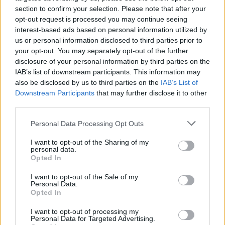
section to confirm your selection. Please note that after your
opt-out request is processed you may continue seeing
interest-based ads based on personal information utilized by
us or personal information disclosed to third parties prior to
your opt-out. You may separately opt-out of the further
Seguici su Google Discover
disclosure of your personal information by third parties on the
IAB’s list of downstream participants. This information may
Segui Libero Quotidiano su Google Discover
also be disclosed by us to third parties on the
IAB’s List of
Scegli Libero Quotidiano come fonte preferita
Downstream Participants
that may further disclose it to other
third parties.
SEZIONI
Personal Data Processing Opt Outs
I want to opt-out of the Sharing of my
SPETTACOLI
personal data.
Opted In
SCIENZA E TECH
I want to opt-out of the Sale of my
Personal Data.
Opted In
ALTRO
I want to opt-out of processing my
Personal Data for Targeted Advertising.