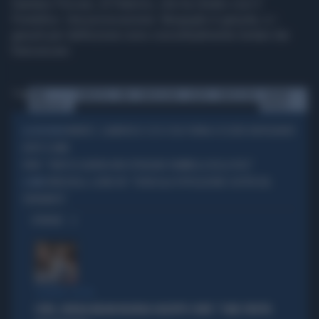
Gaetano Porcasi, di Palermo, che ha ritratto così il
Pontefice. Una provocazione: Bergoglio è gesuita, e i
gesuiti per definizione sono concettualmente lontani dai
francescani.
Tag
PAPA
FRANCESCO
PAPA
FRANCESCANO
GESUITI
FRANCESCANI
GAETANI
FRANCESCO
PORCASI
MONETE, CLAMOROSO: ECCO COSA TORNA A ESSERE RAFFIGURATO
LA DECISIONE
DOPO 9 ANNI
PAPA: "VENTI DI GUERRA NON SPENGANO FIAMMELLA DELLA PACE"
VENEZUELA, LEONE XIV: "VICINI ALLA POPOLAZIONE COLPITA DAL
IL PAPA
TERREMOTO"
OPINIONI
SCONTRO-SOCIAL
COVID, GIORGIA MELONI INCHIODA GIUSEPPE CONTE: "COME SFRUTTA