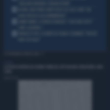
"ORIZZONTI DIFFERENTI, PENSIERI DISTINTI"
3
IN ONDA, MULÈ FRENA SUBITO TELESE SUL CASO-CONTE: "MA
QUALE PROCESSO ALLA NORIMBERGA?!"
4
JANNIK SINNER, LA TEORIA DI NARGISO: "I SUOI GUAI? UN PO'
COME I CALCIATORI..."
5
FRANCESCO TOTTI, LA VERITÀ SUL PUGNO A COLONNESE: "MI DISSE:
NON È TUO FIGLIO"
TI POTREBBERO INTERESSARE
GENERAL
LA POLITICA RIPARTA DAI GIOVANI: PRIMA DEL VOTO BISOGNA CONQUISTARE I LORO
CUORI
Andrea Pasini