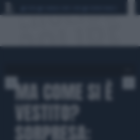
CEUTA
SCANDALO CONTE-COVID
SIGFRIDO RANUCCI
1 di 6
MA COME SI È
VESTITO?
SORPRESA: