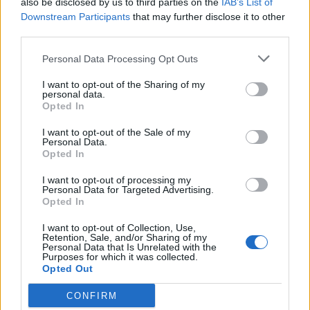
also be disclosed by us to third parties on the
IAB’s List of
Scegli Libero Quotidiano come fonte preferita
Downstream Participants
that may further disclose it to other
third parties.
SEZIONI
Personal Data Processing Opt Outs
I want to opt-out of the Sharing of my
SPETTACOLI
personal data.
Opted In
SCIENZA E TECH
I want to opt-out of the Sale of my
Personal Data.
Opted In
ALTRO
I want to opt-out of processing my
Personal Data for Targeted Advertising.
Opted In
I want to opt-out of Collection, Use,
Retention, Sale, and/or Sharing of my
Personal Data that Is Unrelated with the
Purposes for which it was collected.
Libero Shopping
Contatti
Pubblicità
Cookie policy
Privacy policy
Opted Out
Condizioni generali
Modello 231
Assistenza
Preferenze Privacy
CONFIRM