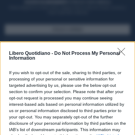
ACQUISTA UN ABBONAMENTO
OTTIENI DEI SUPER VANTAGGI
Potrai sfogliare la rivista online, leggere tutte le edizioni locali, ricevere a
casa il giornale cartaceo
SFOGLIA IL GIORNALE
ACQUISTA ABBONAMENTO
Libero Quotidiano -
Do Not Process My Personal
Information
If you wish to opt-out of the sale, sharing to third parties, or
processing of your personal or sensitive information for
targeted advertising by us, please use the below opt-out
section to confirm your selection. Please note that after your
opt-out request is processed you may continue seeing
interest-based ads based on personal information utilized by
us or personal information disclosed to third parties prior to
your opt-out. You may separately opt-out of the further
Seguici su Google Discover
disclosure of your personal information by third parties on the
IAB’s list of downstream participants. This information may
Segui Libero Quotidiano su Google Discover