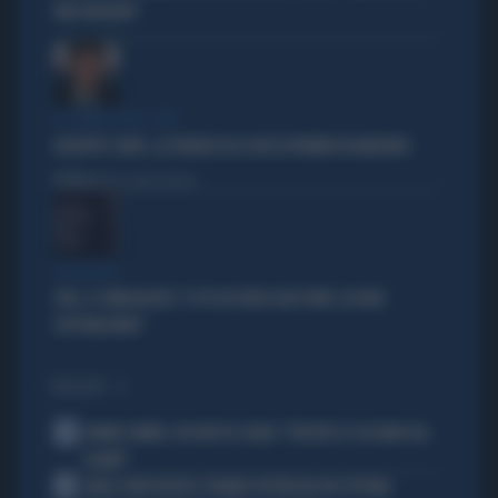
UNA TRAGEDIA"
IN COMMISSIONE COVID
GIUSEPPE CONTE, LA FIGURACCIA DI UN EX PREMIER DISABILITATO
Politica
di Alessandro Sallusti
PROIEZIONI
SWG, IL SONDAGGISTA: "IL PD HA PERSO DUE PUNTI, DA NON
SOTTOVALUTARE"
I PIÙ LETTI
1
JANNIK SINNER, UN GROSSO GUAIO: "PERCHÉ LO CACCIANO DAL
CASINÒ"
2
CARLO CONTI RICEVE IL PREMIO SPETTACOLO DEL FESTIVAL