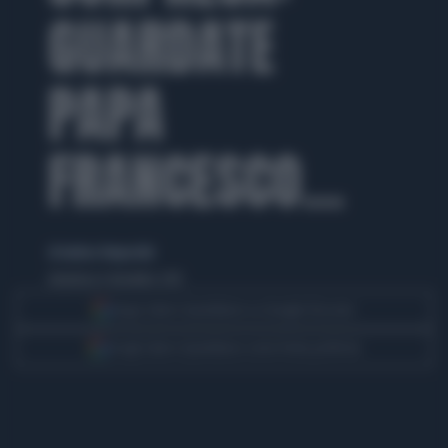
GUARDATE
PAPA
FRANCESCO...
di Andrea Tempestini
domenica 6 dicembre 2015
Segui Libero Quotidiano su Google Discover
Scegli Libero Quotidiano come fonte preferita