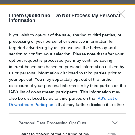
Libero Quotidiano -
Do Not Process My Personal
Information
If you wish to opt-out of the sale, sharing to third parties, or
processing of your personal or sensitive information for
targeted advertising by us, please use the below opt-out
section to confirm your selection. Please note that after your
opt-out request is processed you may continue seeing
interest-based ads based on personal information utilized by
us or personal information disclosed to third parties prior to
your opt-out. You may separately opt-out of the further
disclosure of your personal information by third parties on the
IAB’s list of downstream participants. This information may
also be disclosed by us to third parties on the
IAB’s List of
Downstream Participants
that may further disclose it to other
third parties.
Personal Data Processing Opt Outs
I want to opt-out of the Sharing of my